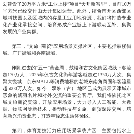
划建设了20万平方米“工业上楼”项目“天开新智里”，目前10万
平方米已经交付由天开集团运营。此外，结合南开区西部区
域科技园以及区域内的存量工业用地资源，我们将打造专业
化产业化承接空间，培育形成产业链上下游联动互补、集聚
发展的产业集群。
第三，“文旅+商贸”应用场景支撑片区，主要包括鼓楼街
域、广开街域和兴南街域。
刚刚过去的“五一”黄金周，鼓楼和古文化街区域线下客流
超170万人，2025年仅古文化街年游客就超过1350万人次。集
聚大悦城、京东MALL等消费地标的老城东南角商圈年客流量
超5000万人次。如今，双鼓（古） 地区已成为展示天津城市
形象的靓丽名片和对外交流的重要会客厅。我们将依托此区
域文旅商贸资源，开放应用场景，大力导入人工智能、大数
据、物联网等新技术，推动科技与文旅、商贸深度交融，培
育新兴消费业态，打造年轻态生活体验区。
第四，体育竞技活力应用场景承载片区，主要包括水上