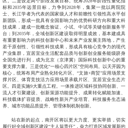
区。二是设定两个阶段发展目标。统筹2028年阶段性量化指
标和2035年远景目标，力争到2028年，集聚一批以两院院
士、长江学者为代表的国家级人才和前瞻性引领性高水平创
新团队，形成一批具有全国影响力的优势科研方向和重大科
技成果，建成一批概念验证、小试、中试等关键创新服务平
台；到2035年，全域创新区建设取得明显成效，基本建成具
有重要影响力的科技创新中心和未来产业发展主阵地，产生
若干原创性、引领性科技成果，形成具有核心竞争力的现代
产业集群，宜居宜业生活配套品质与创新创业服务能级跻身
全国先进行列，成为北京（京津冀）国际科技创新中心的重
要支撑力量。三是优化“一核心四片区”空间布局。以天开园为
核心，统筹布局产业熟化转化片区、“文旅+商贸”应用场景支
撑片区、体育竞技活力应用场景承载片区、宜居宜业生态片
区。四是实施9大重点工程。一体推进区域科技协同创新、一
流人才引聚建设、创新策源功能提升、成果转化赋能加速、
科技载体扩容提质、战略性新兴产业培育、科技服务生态涵
养、城市功能品质提升、管理体制机制创新。
站在新的起点，南开区将以更大力度、更实举措，切实
履行好全域创新区建设“主人翁责任”，奋力打造区域发展新的