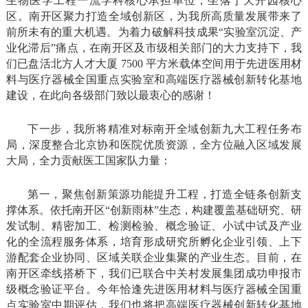
生物医学工程一流学科核心承担单位，坐落于天开园核心
区。南开区聚力打造全域创新区，为我所高质量发展带来了
前所未有的重大机遇。为着力破解科技成果“实验室沉淀、产
业化滞后”痛点，在南开区及市级相关部门的大力支持下，我
们已盘活北方人才大厦 7500 平方米载体空间用于先进医用材
料与医疗器械全国重点实验室和高端医疗器械创新转化基地
建设，在此向各级部门致以最衷心的感谢！
下一步，我所将精准对标南开全域创新九大工程任务布
局，深度整合北京协和医院优质资源，全方位融入区域发展
大局，全力贡献医工国家队力量：
第一，聚焦创新策源功能提升工程，打造全链条创新支
撑体系。依托南开区“创新雨林”生态，构建覆盖基础研究、研
发试制、精密加工、检测检验、概念验证、小试中试及产业
化的全流程服务体系，培育形成研究所孵化企业引领、上下
游配套企业协同、区域关联企业集聚的产业生态。目前，在
南开区牵线搭桥下，我们已联合中关村发展集团成功申报市
级概念验证平台。今年恰逢先进医用材料与医疗器械全国重
点实验室中期评估，我们也将把高端医疗器械创新转化基地