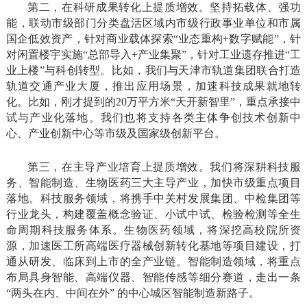
第二，在科研成果转化上提质增效。坚持拓载体、强功
能，联动市级部门分类盘活区域内市级行政事业单位和市属
国企低效资产，针对商业载体探索“业态重构+数字赋能”，针
对闲置楼宇实施“总部导入+产业集聚”，针对工业遗存推进“工
业上楼”与科创转型。比如，我们与天津市轨道集团联合打造
轨道交通产业大厦，推出应用场景，加速科技成果就地转
化。比如，刚才提到的20万平方米“天开新智里”，重点承接中
试与产业化落地。我们也将支持各类主体争创技术创新中
心、产业创新中心等市级及国家级创新平台。
第三，在主导产业培育上提质增效。我们将深耕科技服
务、智能制造、生物医药三大主导产业，加快市级重点项目
落地。科技服务领域，将携手中关村发展集团、中检集团等
行业龙头，构建覆盖概念验证、小试中试、检验检测等全生
命周期科技服务体系。生物医药领域，将深挖高校院所资
源，加速医工所高端医疗器械创新转化基地等项目建设，打
通从研发、临床到上市的全产业链。智能制造领域，将重点
布局具身智能、高端仪器、智能传感等细分赛道，走出一条
“两头在内、中间在外” 的中心城区智能制造新路子。