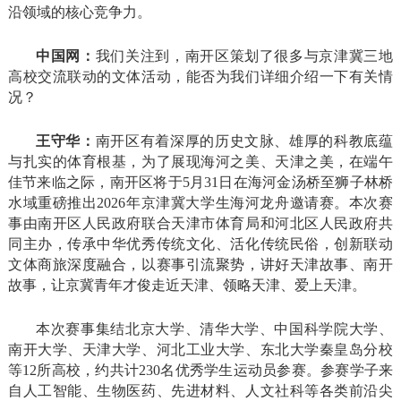
沿领域的核心竞争力。
中国网：
我们关注到，南开区策划了很多与京津冀三地
高校交流联动的文体活动，能否为我们详细介绍一下有关情
况？
王守华：
南开区有着深厚的历史文脉、雄厚的科教底蕴
与扎实的体育根基，为了展现海河之美、天津之美，在端午
佳节来临之际，南开区将于5月31日在海河金汤桥至狮子林桥
水域重磅推出2026年京津冀大学生海河龙舟邀请赛。本次赛
事由南开区人民政府联合天津市体育局和河北区人民政府共
同主办，传承中华优秀传统文化、活化传统民俗，创新联动
文体商旅深度融合，以赛事引流聚势，讲好天津故事、南开
故事，让京冀青年才俊走近天津、领略天津、爱上天津。
本次赛事集结北京大学、清华大学、中国科学院大学、
南开大学、天津大学、河北工业大学、东北大学秦皇岛分校
等12所高校，约共计230名优秀学生运动员参赛。参赛学子来
自人工智能、生物医药、先进材料、人文社科等各类前沿尖