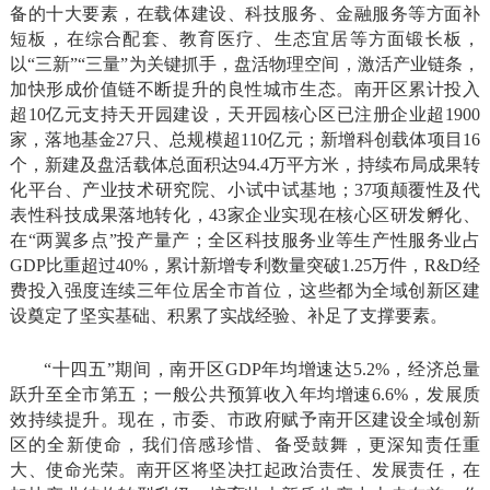
备的十大要素，在载体建设、科技服务、金融服务等方面补
短板，在综合配套、教育医疗、生态宜居等方面锻长板，
以“三新”“三量”为关键抓手，盘活物理空间，激活产业链条，
加快形成价值链不断提升的良性城市生态。南开区累计投入
超10亿元支持天开园建设，天开园核心区已注册企业超1900
家，落地基金27只、总规模超110亿元；新增科创载体项目16
个，新建及盘活载体总面积达94.4万平方米，持续布局成果转
化平台、产业技术研究院、小试中试基地；37项颠覆性及代
表性科技成果落地转化，43家企业实现在核心区研发孵化、
在“两翼多点”投产量产；全区科技服务业等生产性服务业占
GDP比重超过40%，累计新增专利数量突破1.25万件，R&D经
费投入强度连续三年位居全市首位，这些都为全域创新区建
设奠定了坚实基础、积累了实战经验、补足了支撑要素。
“十四五”期间，南开区GDP年均增速达5.2%，经济总量
跃升至全市第五；一般公共预算收入年均增速6.6%，发展质
效持续提升。现在，市委、市政府赋予南开区建设全域创新
区的全新使命，我们倍感珍惜、备受鼓舞，更深知责任重
大、使命光荣。南开区将坚决扛起政治责任、发展责任，在