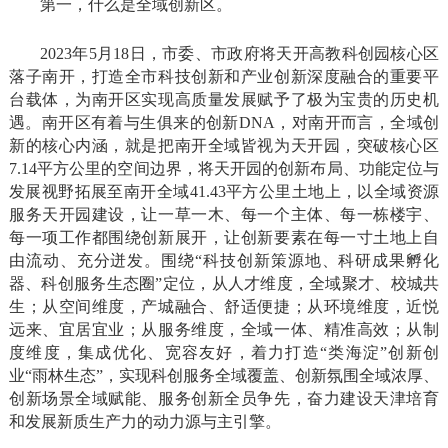
第一，什么是全域创新区。
2023年5月18日，市委、市政府将天开高教科创园核心区
落子南开，打造全市科技创新和产业创新深度融合的重要平
台载体，为南开区实现高质量发展赋予了极为宝贵的历史机
遇。南开区有着与生俱来的创新DNA，对南开而言，全域创
新的核心内涵，就是把南开全域皆视为天开园，突破核心区
7.14平方公里的空间边界，将天开园的创新布局、功能定位与
发展视野拓展至南开全域41.43平方公里土地上，以全域资源
服务天开园建设，让一草一木、每一个主体、每一栋楼宇、
每一项工作都围绕创新展开，让创新要素在每一寸土地上自
由流动、充分迸发。围绕“科技创新策源地、科研成果孵化
器、科创服务生态圈”定位，从人才维度，全域聚才、校城共
生；从空间维度，产城融合、舒适便捷；从环境维度，近悦
远来、宜居宜业；从服务维度，全域一体、精准高效；从制
度维度，集成优化、宽容友好，着力打造“类海淀”创新创
业“雨林生态”，实现科创服务全域覆盖、创新氛围全域浓厚、
创新场景全域赋能、服务创新全员争先，奋力建设天津培育
和发展新质生产力的动力源与主引擎。