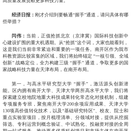
高质量发展贡献更多科技力量。
经济日报：
刚才介绍到要畅通“握手”通道，请问具体有哪
些举措？
闫伟：
当前，正值抢抓北京（京津冀）国际科技创新中
心建设扩围的重大机遇期。从“抢抓”这个词，大家也能看到，
这是我们当前非常紧迫和重要的一项任务。南开区作为我市
科教资源比较富集的区域，我们将始终锚定 “一核引领、全域
创新” 战略定位，全力构建三级 “握手” 通道，争取更多的国
家战略科技力量在天津布局，在南开布局。
第一，与高水平研究型大学 “握手”，激活源头创新潜
能。区内拥有南开大学、天津大学两所高水平大学，我们将
探索建立校地院地重大科技成果转化常态化对接机制，组建
专项服务专班，聚焦南开大学200余项应用成果、天津大学
130项高价值转化技术，以及“基础研究特区”、校友、院士和
重点实验室项目，按月梳理清单、分领域对接，提供从挖掘
筛选、专利运营到概念验证、中试熟化、投融资对接的全周
期一站式服务，推动更多优质科创项目和市场主体在南开落