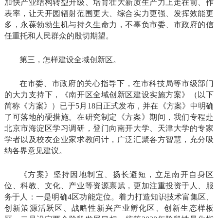
加快产业结构转型升级、培育壮大新质生产力上走在前、作
表率，让天开园辐射范围更大、综合实力更强、发挥效能更
多，永葆勃勃生机与持久生命力，不辜负市委、市政府的信
任重托和人民群众的殷切期望。
第三，怎样建设全域创新区。
在市委、市政府的关心指导下，在市科技局等市级部门
的大力支持下，《南开区全域创新区建设实施方案》（以下
简称《方案》）已于5月18日正式发布，并在《方案》中明确
了可落地的硬措施。在研究制定《方案》期间，我们专程赴
北京市海淀区学习调研，登门向南开大学、天津大学的专家
学者以及校友企业家求教问计，广泛汇聚各方智慧，充分吸
纳各界意见建议。
《方案》坚持因地制宜、扬长避短，立足南开自身区
位、科教、文化、产业等资源禀赋，更加注重投资于人、服
务于人：一是明确4区功能定位。着力打造知识技术富集区、
创新策源活跃区、战略性新兴产业孵化区、创新生态样板