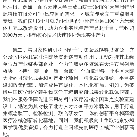
地生根。例如，面临天津大学王成山院士领衔的“天津恩特能
源科技有限公司”中试空间的需求，区域立即成立了重点服务
专班，我们仅用3个月就为企业匹配中环产业园1100平方米载
体并完成改造投用，助力企业实现年产产品超千台，营收超
3000万元，推动核心技术快速转化为现实生产力。
第二，与国家科研机构 “握手”，集聚战略科技资源。充
分发挥区内11家驻津院所资源链带动作用，主动对接其上级
单位及产业链头部企业，全力争取更多资源在天津布局创新
板块。坚持“一院一企一策一台账”，全面梳理每一个驻区大院
大所的可转化成果和可产业化项目，强化载体供给、平台搭
建和政策配套，加速成果市场化、本地化布局。例如，为破
解中国医学科学院生物医学工程研究所成果转化载体瓶颈，
我们在服务保障先进医用材料与医疗器械全国重点实验室建
设上，迅速为其对接了北方人才7500平方米载体，用于打造
集概念验证、检验检测、联合研发于一体的创新平台和高端
医疗器械创新转化基地。同时，我们积极向上争取北京协和
医学院优质资源，合力打造全国领先的医疗器械产业创新高
地。