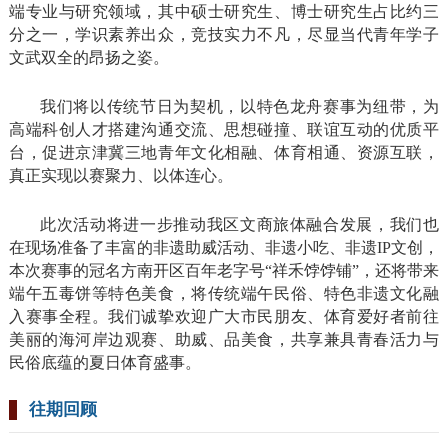
端专业与研究领域，其中硕士研究生、博士研究生占比约三
分之一，学识素养出众，竞技实力不凡，尽显当代青年学子
文武双全的昂扬之姿。
我们将以传统节日为契机，以特色龙舟赛事为纽带，为
高端科创人才搭建沟通交流、思想碰撞、联谊互动的优质平
台，促进京津冀三地青年文化相融、体育相通、资源互联，
真正实现以赛聚力、以体连心。
此次活动将进一步推动我区文商旅体融合发展，我们也
在现场准备了丰富的非遗助威活动、非遗小吃、非遗IP文创，
本次赛事的冠名方南开区百年老字号“祥禾饽饽铺”，还将带来
端午五毒饼等特色美食，将传统端午民俗、特色非遗文化融
入赛事全程。我们诚挚欢迎广大市民朋友、体育爱好者前往
美丽的海河岸边观赛、助威、品美食，共享兼具青春活力与
民俗底蕴的夏日体育盛事。
往期回顾