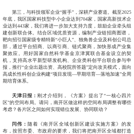
第三，与科技领军企业“握手”，深耕产业赛道。截至2025
年底，我区国家科技型中小企业达到704家，国家高新技术企
业达到443家，我们将进一步加大支持力度，鼓励企业牵头组
建创新联合体。结合区域优质资源，编制产业链招商图谱，
靶向招引国家级专精特新“小巨人”、独角兽企业及科创公司总
部，通过平台招商、以商引商、链式聚商，加快形成产业集
聚效应。用好国家自然科学基金京津冀联合基金设立的契
机，支持高水平新型研发机构、企业类科创平台联合参与申
报，推行“企业出题出资、高校院所答题”定向攻关模式，面向
高成长性科创企业构建“项目发现—早期培育—落地加速”全周
期培育体系。
天津日报：
刚才介绍到，《方案》提出了“一核心四片
区”的空间布局。请问，南开区做这样的空间布局调整有哪些
考虑？各片区之间如何实现错位发展、协同联动？
闫伟：
随着《南开区全域创新区建设实施方案》的发
布，按照市委、市政府的要求，我们将把南开区全域都打造