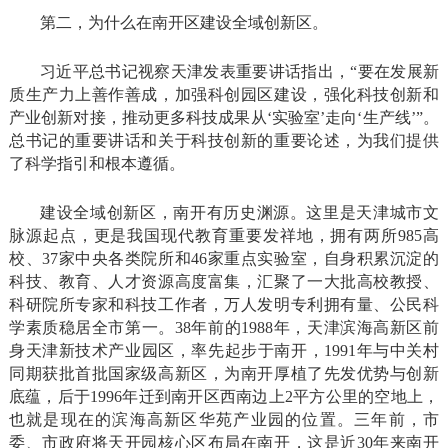
第二，为什么在南开区建设全域创新区。
习近平总书记视察天津发表重要讲话指出，“要在发展新
质生产力上善作善成，加强科创园区建设，强化科技创新和
产业创新对接，推动更多科技成果从‘实验室’走向‘生产线’”。
总书记的重要讲话和关于科技创新的重要论述，为我们提供
了科学指引和根本遵循。
建设全域创新区，南开有历史渊源。这里是天津城市文
脉源起点，更是我国现代教育重要发祥地，拥有两所985高
校、37家中央各类院所和46家重点实验室，自身积累沉淀的
科技、教育、人才资源高度富集，汇聚了一大批高校教授、
科研院所专家和科技工作者，万人发明专利拥有量、公民科
学素质稳居全市第一。38年前的1988年，天津滨海高新区前
身天津新技术产业园区，率先起步于南开，1991年与中关村
同期获批首批国家级高新区，为南开厚植了先发优势与创新
底蕴，后于1996年迁到南开区西南边上2平方公里的空地上，
也就是现在的滨海高新区华苑产业园的位置。三年前，市
委、市政府将天开园核心区布局在南开，这是近30年来南开