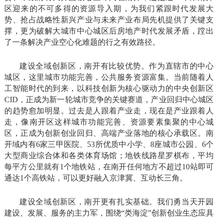
区迎来的不可多得的资源导入期，为我们紧跟时代发展大
势、抢占战略性新兴产业与未来产业布局先机提供了关键支
撑，更为破解大城市中心城区后房地产时代发展矛盾，蹚出
了一条解决产业空心化难题的行之有效路径。
建设全域创新区，南开有比较优势。作为直辖市的中心
城区，这里城市功能完善，公共服务资源富集。当前随着人
工智能时代的到来，以科技创新为核心驱动力的中央创新区
CID，正成为新一轮城市竞争的关键赛道，产业回归中心城区
的趋势愈加明显。过去是人跟着产业走，现在是产业跟着人
走，像南开区这样城市功能完善、资源要素集聚的中心城
区，正成为创新创业回归、高端产业落地的核心承载区。南
开域内有6家三甲医院、53所优质中小学、8座城市公园、6个
大型商业综合体和各类体育场馆；地铁线路星罗棋布，平均
每平方公里就有1个地铁站，在南开任何地方不超过10站即可
通达1个高铁站，可以更好融入京津冀、互动长三角。
建设全域创新区，南开更有扎实基础。我们勇当天开园
建设、发展、服务的主力军，围绕“类海淀”创新创业生态应具