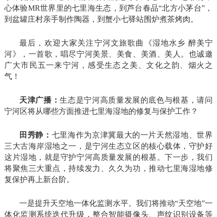
心体验MR世界里的七里海生态，到芦台春品“北方小茅台”，
到盆罐庄村亲手制作陶器，到蟹小七驿站围炉煮茶烤肉。
最后，欢迎大家关注宁河文旅歌曲《湿地水乡 醉美宁
河》，一首歌，唱尽宁河美景、美食、美酒、美人。也诚邀
广大市民五一来宁河，感受生态之美、文化之韵、烟火之
气！
天津广播：
生态是宁河高质量发展的底色与根基，请问
宁河区将从哪些方面推进七里海湿地的修复与保护工作？
田秀静：
七里海作为京津冀最大的一片天然湿地、世界
三大古海岸湿地之一，是宁河生态立区的核心载体，守护好
这片湿地，就是守护宁河高质量发展的根基。下一步，我们
将聚焦三大重点，持续发力、久久为功，推动七里海湿地修
复保护再上新台阶。
一是提升天空地一体化监测水平。我们将推动“天空地”一
体化监测系统迭代升级，整合智能摄像头、声纹识别设备等