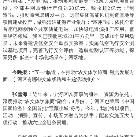
产业链条，“发电”端，推动英利发展等一批风力发电项目建
设，全部并网后预计产值达20亿元、税收超2亿元；“制
造”端，推动泰氢晨研发中心、远景集团智能风机制造基地等
项目建成投产，做强清洁能源产业集群；“应用”端，依托全市
首座电网侧独立共享储能电站，加快绿电资源推广应用。低
空经济领域，我区已获批空域221平方公里，形成10个应用场
景，未来将建设低空安全重点实验室，实施低空飞行安全测
试基地项目，完善飞行安全评估、适航检测认证等功能，探
索更多“低空+”市场化场景在宁河落地。
今晚报：
“五一”临近，在推动“农文体学旅商”融合发展方
面，宁河区有哪些文旅线路和主题活动推介？
张雪海：
近年来，宁河区以赛事为纽带、资源为依托，
深度推动“农文体学旅商”融合，4月份，宁河区也荣膺《中国
国家旅游》全国首批“宝藏小城”称号。今年，我们将以项目、
活动、消费、宣传、市场五大融合为抓手，配套实施五大专
项行动，推动六业全链条贯通。