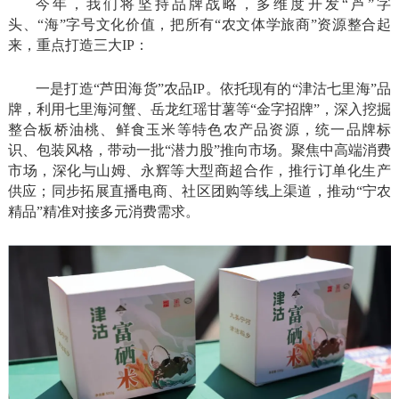
今年，我们将坚持品牌战略，多维度开发“芦”字
头、“海”字号文化价值，把所有“农文体学旅商”资源整合起
来，重点打造三大IP：
一是打造“芦田海货”农品IP。依托现有的“津沽七里海”品
牌，利用七里海河蟹、岳龙红瑶甘薯等“金字招牌”，深入挖掘
整合板桥油桃、鲜食玉米等特色农产品资源，统一品牌标
识、包装风格，带动一批“潜力股”推向市场。聚焦中高端消费
市场，深化与山姆、永辉等大型商超合作，推行订单化生产
供应；同步拓展直播电商、社区团购等线上渠道，推动“宁农
精品”精准对接多元消费需求。