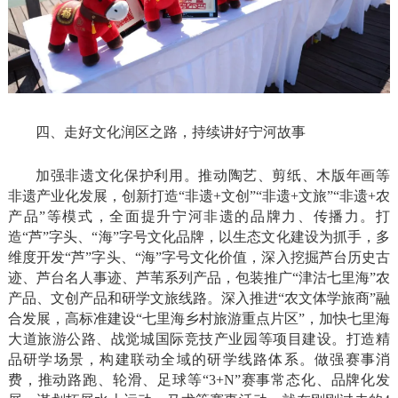
四、走好文化润区之路，持续讲好宁河故事
加强非遗文化保护利用。推动陶艺、剪纸、木版年画等
非遗产业化发展，创新打造“非遗+文创”“非遗+文旅”“非遗+农
产品”等模式，全面提升宁河非遗的品牌力、传播力。打
造“芦”字头、“海”字号文化品牌，以生态文化建设为抓手，多
维度开发“芦”字头、“海”字号文化价值，深入挖掘芦台历史古
迹、芦台名人事迹、芦苇系列产品，包装推广“津沽七里海”农
产品、文创产品和研学文旅线路。深入推进“农文体学旅商”融
合发展，高标准建设“七里海乡村旅游重点片区”，加快七里海
大道旅游公路、战觉城国际竞技产业园等项目建设。打造精
品研学场景，构建联动全域的研学线路体系。做强赛事消
费，推动路跑、轮滑、足球等“3+N”赛事常态化、品牌化发