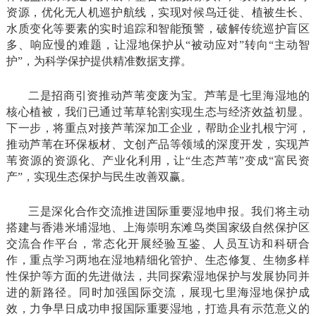
资源，优化无人机巡护航线，实现对候鸟迁徙、植被生长、
水质变化等要素的实时追踪和智能预警，破解传统巡护盲区
多、响应慢的难题，让湿地保护从“被动应对”转向“主动智
护”，为科学保护提供精准数据支撑。
二是招商引资推动芦苇变废为宝。芦苇是七里海湿地的
核心植被，我们已通过苇草轮割实现生态与经济效益初显。
下一步，将重点对接芦苇深加工企业，帮助企业扎根宁河，
推动芦苇在环保板材、文创产品等领域的深度开发，实现芦
苇资源的资源化、产业化利用，让“生态芦苇”变成“富民资
产”，实现生态保护与民生改善双赢。
三是深化合作交流推进国际重要湿地申报。我们将主动
搭建与香港米埔湿地、上海崇明东滩鸟类国家级自然保护区
交流合作平台，常态化开展经验互鉴、人员互访和科研合
作，重点学习两地在湿地精细化管护、生态修复、生物多样
性保护等方面的先进做法，共同探索湿地保护与发展协同并
进的新路径。同时加强国际交流，展现七里海湿地保护成
效，力争早日成功申报国际重要湿地，打造具有示范意义的