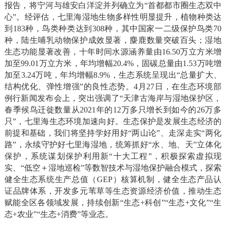
报告，将宁河与雄安白洋淀并列确立为“首都都市圈生态双中
心”。经评估，七里海湿地生物多样性明显提升，植物种类达
到183种，鸟类种类达到308种，其中国家一二级保护鸟类70
种，陆生哺乳动物保护成效显著，麋鹿数量突破百头；湿地
生态功能显著改善，十年时间水源涵养量由16.50万立方米增
加至99.01万立方米，年均增幅20.4%，固碳总量由1.53万吨增
加至3.24万吨，年均增幅8.9%，生态系统呈现出“总量扩大、
结构优化、弹性增强”的良性态势。4月27日，在生态环境部
例行新闻发布会上，突出强调了“天津古海岸与湿地保护区，
春季候鸟迁徙数量从2021年的12万多只增长到如今的26万多
只”，七里海生态环境加速向好。生态保护是发展生态经济的
前提和基础，我们将坚持学好用好“两山论”、走深走实“两化
路”，永续守护好七里海湿地，统筹抓好“水、地、天”立体化
保护，系统谋划保护利用新“十大工程”，积极探索虚拟现
实、“低空＋湿地巡检”等数智技术与湿地保护融合模式，探索
健全生态系统生产总值（GEP）核算机制，健全生态产品认
证品牌体系，开发多元苇草等生态资源经济价值，推动生态
赋能全区各领域发展，持续创新“生态+科创”“生态+文化”“生
态+农业”“生态+消费”等业态。