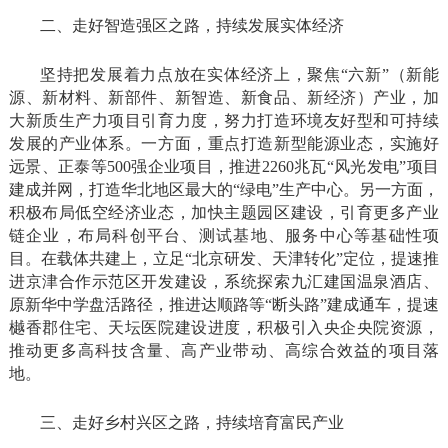
二、走好智造强区之路，持续发展实体经济
坚持把发展着力点放在实体经济上，聚焦“六新”（新能
源、新材料、新部件、新智造、新食品、新经济）产业，加
大新质生产力项目引育力度，努力打造环境友好型和可持续
发展的产业体系。一方面，重点打造新型能源业态，实施好
远景、正泰等500强企业项目，推进2260兆瓦“风光发电”项目
建成并网，打造华北地区最大的“绿电”生产中心。另一方面，
积极布局低空经济业态，加快主题园区建设，引育更多产业
链企业，布局科创平台、测试基地、服务中心等基础性项
目。在载体共建上，立足“北京研发、天津转化”定位，提速推
进京津合作示范区开发建设，系统探索九汇建国温泉酒店、
原新华中学盘活路径，推进达顺路等“断头路”建成通车，提速
樾香郡住宅、天坛医院建设进度，积极引入央企央院资源，
推动更多高科技含量、高产业带动、高综合效益的项目落
地。
三、走好乡村兴区之路，持续培育富民产业