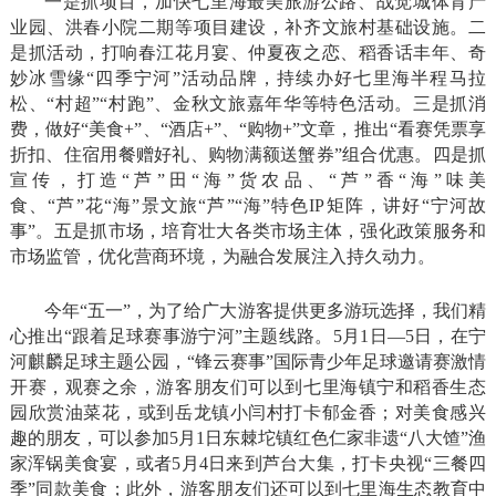
一是抓项目，加快七里海最美旅游公路、战觉城体育产
业园、洪春小院二期等项目建设，补齐文旅村基础设施。二
是抓活动，打响春江花月宴、仲夏夜之恋、稻香话丰年、奇
妙冰雪缘“四季宁河”活动品牌，持续办好七里海半程马拉
松、“村超”“村跑”、金秋文旅嘉年华等特色活动。三是抓消
费，做好“美食+”、“酒店+”、“购物+”文章，推出“看赛凭票享
折扣、住宿用餐赠好礼、购物满额送蟹券”组合优惠。四是抓
宣传，打造“芦”田“海”货农品、“芦”香“海”味美
食、“芦”花“海”景文旅“芦”“海”特色IP矩阵，讲好“宁河故
事”。五是抓市场，培育壮大各类市场主体，强化政策服务和
市场监管，优化营商环境，为融合发展注入持久动力。
今年“五一”，为了给广大游客提供更多游玩选择，我们精
心推出“跟着足球赛事游宁河”主题线路。5月1日—5日，在宁
河麒麟足球主题公园，“锋云赛事”国际青少年足球邀请赛激情
开赛，观赛之余，游客朋友们可以到七里海镇宁和稻香生态
园欣赏油菜花，或到岳龙镇小闫村打卡郁金香；对美食感兴
趣的朋友，可以参加5月1日东棘坨镇红色仁家非遗“八大馇”渔
家浑锅美食宴，或者5月4日来到芦台大集，打卡央视“三餐四
季”同款美食；此外，游客朋友们还可以到七里海生态教育中