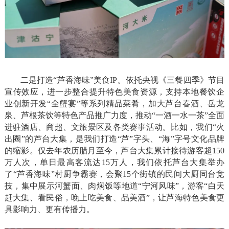
二是打造“芦香海味”美食IP。依托央视《三餐四季》节目
宣传效应，进一步整合提升特色美食资源，支持本地餐饮企
业创新开发“全蟹宴”等系列精品菜肴，加大芦台春酒、岳龙
泉、芦根茶饮等特色产品推广力度，推动“一酒一水一茶”全面
进驻酒店、商超、文旅景区及各类赛事活动。比如，我们“火
出圈”的芦台大集，是我们打造“芦”字头、“海”字号文化品牌
的缩影。仅去年农历腊月至今，芦台大集累计接待游客超150
万人次，单日最高客流达15万人，我们依托芦台大集举办
了“芦香海味”村厨争霸赛，会聚15个街镇的民间大厨同台竞
技，集中展示河蟹面、肉焖饭等地道“宁河风味”，游客“白天
赶大集、看民俗，晚上吃美食、品美酒”，让芦海特色美食更
具影响力、更有传播力。