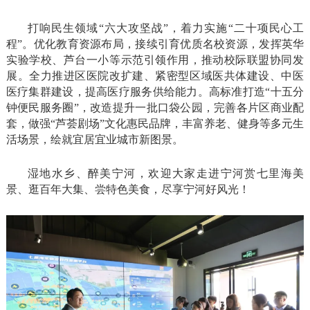
打响民生领域“六大攻坚战”，着力实施“二十项民心工
程”。优化教育资源布局，接续引育优质名校资源，发挥英华
实验学校、芦台一小等示范引领作用，推动校际联盟协同发
展。全力推进区医院改扩建、紧密型区域医共体建设、中医
医疗集群建设，提高医疗服务供给能力。高标准打造“十五分
钟便民服务圈”，改造提升一批口袋公园，完善各片区商业配
套，做强“芦荟剧场”文化惠民品牌，丰富养老、健身等多元生
活场景，绘就宜居宜业城市新图景。
湿地水乡、醉美宁河，欢迎大家走进宁河赏七里海美
景、逛百年大集、尝特色美食，尽享宁河好风光！