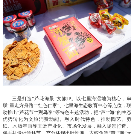
三是打造“芦花海景”文旅IP。以七里海湿地为核心，串
联“重走方舟路”“红色仁家”、七里海生态教育中心等点位，联
动推出“芦花节”“观鸟季”等特色主题活动，把“芦”“海”的生态
优势转化为文旅消费动能。融入时代特色，推动陶艺、剪
纸、木版年画等非遗产业化、市场化发展，融入场景打造、
伴手礼设计等环节，充分体现出牡蛎滩、古鲸鱼等“芦”“海”元