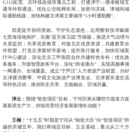
G112拓宽、京环线改线等重点工程，打通津宁—塘承枢纽互
通等外联通道。优化公交线网布局，加密与滨城、津城间城
际通勤线路，加快构建京津冀主要城市“1小时通勤圈”。
四是提升协同质效。守护生态底色，运用数智技术赋能
七里海湿地保护，实施“蓝天保卫战”升级版，推进大气治理与
水质监控；共享优质教育，对接北京优质资源，共建教育合
作联盟，打造京津冀研学基地；提升医疗服务，加快区域医
疗中心建设，深化北京三甲医院合作共建特色专科；优化政
务服务，升级智慧政务平台，深化“跨省通办”，实现高频事项
一网通办、全域覆盖。成立“宁芦汉”人力资源产业联盟，办好
京津冀消费季、中国文化旅游产业博览会、京津冀非遗交流
等特色活动，推动民生共享、文旅融合、区域共赢。
津云：
围绕“智造强区”目标，宁河区将从哪些方面发力发
展新质生产力，持续培育经济发展新增长动能？
王楠：
“十五五”时期是宁河从“制造大区”向“智造强区”跨
越的关键五年。我们将锚定目标、立足基础，重点从三个方