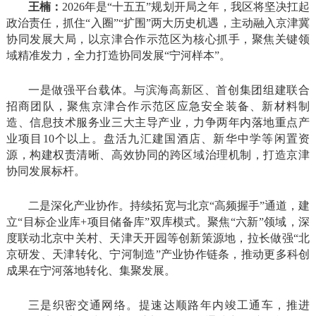
王楠：
2026年是“十五五”规划开局之年，我区将坚决扛起
政治责任，抓住“入圈”“扩围”两大历史机遇，主动融入京津冀
协同发展大局，以京津合作示范区为核心抓手，聚焦关键领
域精准发力，全力打造协同发展“宁河样本”。
一是做强平台载体。与滨海高新区、首创集团组建联合
招商团队，聚焦京津合作示范区应急安全装备、新材料制
造、信息技术服务业三大主导产业，力争两年内落地重点产
业项目10个以上。盘活九汇建国酒店、新华中学等闲置资
源，构建权责清晰、高效协同的跨区域治理机制，打造京津
协同发展标杆。
二是深化产业协作。持续拓宽与北京“高频握手”通道，建
立“目标企业库+项目储备库”双库模式。聚焦“六新”领域，深
度联动北京中关村、天津天开园等创新策源地，拉长做强“北
京研发、天津转化、宁河制造”产业协作链条，推动更多科创
成果在宁河落地转化、集聚发展。
三是织密交通网络。提速达顺路年内竣工通车，推进