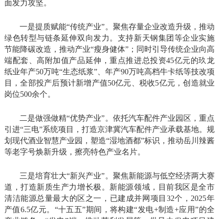
面发力攻坚。
一是提质赋能“传统产业”。聚焦存量企业改造升级，推动
绿色转型与链条延伸双向发力。支持新天钢集团等企业实施
节能降碳改造，推动产业“瘦身健体”；同时引导传统企业向高
端配套、高附加值产品延伸，重点推进总投资45亿元的玖龙
纸业年产50万吨“生态纸浆”、年产90万吨高档牛卡纸等技改项
目，全部投产后预计新增产值50亿元、税收5亿元，创造就业
岗位500余个。
二是做强做精“优势产业”。依托汽车配件产业园区，重点
引进“三电”系统项目，打造京津冀汽车配件产业承载基地。规
划现代酒业智慧产业园，塑造“湿地酒都”标识，推动岳川辣酱
等老字号焕新升级，擦亮特色产业名片。
三是培育壮大“新兴产业”。聚焦新能源与低空经济两大赛
道，打造新质生产力增长极。新能源领域，目前我区是全市
清洁能源总量最大的区之一，已建成并网项目32个，2025年
产值6.5亿元。“十五五”期间，将构建“发电+制造+应用”的全