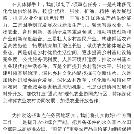
在具体抓手上，我们谋划了7项重点任务：一是构建多元
化食物供给体系。按照“优粮、强牧、扩渔、精特”的发展思
路，推进农业全面绿色转型，丰富提升优质农产品供给能
力。二是因地制宜发展农业新质生产力。聚焦智慧农业、生
物农业、育种创新、兽药研发等重点领域，推动科技创新和
产业创新深度融合。三是壮大乡村富民产业。构建鲜活农产
品高效短链，拓展精深加工增值长链，做优农文旅体融合新
业态。四是创造乡村优质生活空间。逐步提高乡村基础设施
完备度、公共服务便利度、人居环境舒适度，推动农村基本
具备现代化生活条件。五是全面提升乡村善治水平。强化党
建引领基层治理，深化乡村文化内涵挖掘与创新传承。六是
加快推进城乡融合发展。深化农村改革，优化新型城镇化空
间布局，健全城乡要素畅通流动机制。七是促进协同发展和
对外开放。加快打造“通武廊”现代农业协同先行区，持续深化
京津冀农业农村协同发展，加强农业开放合作。
为推动这些重点任务落地落实，我们将扎实做好6个方面
工作：一是提升农业综合产能。把具备条件的永久基本农田
全部建成高标准农田。“菜篮子”重要农产品自给能力继续保持