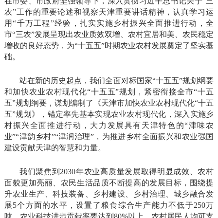
在市委、市政府坚强领导下，深入贯彻习近平总书记关于“三
农”工作的重要论述和视察天津重要讲话精神，认真学习运
用“千万工程”经验，扎实实施乡村振兴全面推进行动，全
市“三农”发展呈现出农业质效双增、农村宜居和美、农民稳定
增收的良好态势，为“十五五”时期农业农村发展奠定了坚实基
础。
站在新的历史起点，我们全面对标国家“十五五”规划纲要
和加快农业农村现代化“十五五”规划，紧密衔接全市“十五
五”规划纲要，谋划编制了《天津市加快农业农村现代化“十五
五”规划》，锚定率先基本实现农业农村现代化，深入实施乡
村振兴全面推进行动，大力发展具有天津特色的“津味农
业”“津韵乡村”“津润治理”，为推进乡村全面振兴和农业强国
建设贡献天津的智慧和力量。
我们聚焦到2030年农业高质量发展取得明显成效、农村
面貌更加亮丽、农民生活品质不断提高的发展目标，围绕提
升农业生产、科技装备、乡村建设、乡村治理、城乡融合发
展5个方面的水平，设置了粮食综合生产能力不低于250万
吨、农业科技进步贡献率要达到80%以上、农村居民人均可支