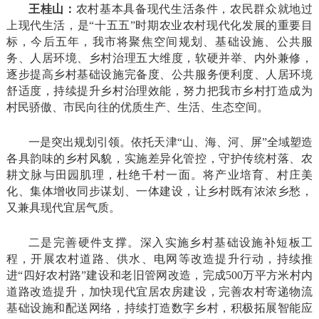
王桂山：
农村基本具备现代生活条件，农民群众就地过
上现代生活，是“十五五”时期农业农村现代化发展的重要目
标，今后五年，我市将聚焦空间规划、基础设施、公共服
务、人居环境、乡村治理五大维度，软硬并举、内外兼修，
逐步提高乡村基础设施完备度、公共服务便利度、人居环境
舒适度，持续提升乡村治理效能，努力把我市乡村打造成为
村民骄傲、市民向往的优质生产、生活、生态空间。
一是突出规划引领。依托天津“山、海、河、屏”全域塑造
各具韵味的乡村风貌，实施差异化管控，守护传统村落、农
耕文脉与田园肌理，杜绝千村一面。将产业培育、村庄美
化、集体增收同步谋划、一体建设，让乡村既有浓浓乡愁，
又兼具现代宜居气质。
二是完善硬件支撑。深入实施乡村基础设施补短板工
程，开展农村道路、供水、电网等改造提升行动，持续推
进“四好农村路”建设和老旧管网改造，完成500万平方米村内
道路改造提升，加快现代宜居农房建设，完善农村寄递物流
基础设施和配送网络，持续打造数字乡村，积极拓展智能应