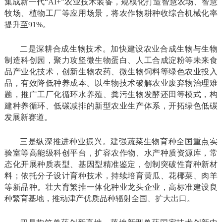
集成新一代“AI+”农业技术装备，规模化打造智慧农场、智慧
牧场、植物工厂等应用场景，将农作物耕种收综合机械化率
提升至91%。
二是深耕合成生物技术。加快建设农业合成生物与生物
制造科创园，聚力攻坚微生物蛋白、人工合成淀粉等未来食
品产业化技术，创新生物农药、微生物饲料等绿色农业投入
品，有效降低种养成本。以生物技术破解农业废弃物治理难
题，推广工厂化循环水养殖、粪污生物发酵还田等模式，构
建种养循环、低碳减排的新型农业生产体系，开拓绿色低碳
发展新赛道。
三是纵深推进种业振兴。建强蔬菜生物育种全国重点实
验室等高能级科创平台，扩容农作物、水产种质资源库，常
态化开展种质表型、基因型精准鉴定，创制突破性育种新材
料；依托分子设计育种技术，持续培育黄瓜、花椰菜、肉羊
等新品种。壮大育繁推一体化种业龙头企业，高标准建设良
种繁育基地，推动津产优质品种辐射全国、扩大出口。