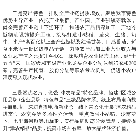
二是突出特色，推动全产业链提质增效。聚焦我市特色
优势主导产业，依托产业集群、产业园、产业强镇等载体，
健全完善产业链上下游环节，推进农产品精深加工、产地冷
链物流设施提升工程，接续打造小站稻、蔬菜、生猪、奶
牛、水产5条百亿以上全产业链以及红瑶甘薯、口感番茄、鲜
食玉米等一批亿级单品子链，力争农产品加工业营业收入与
农业总产值之比提升至4.6:1。梯度培育农业经营主体，到“十
五五”末，国家级和市级产业化龙头企业分别达到25家和200
家，完善生产托管、股份分红等联农带农机制，促进小农户
深度融入现代农业。
三是塑优名片，做强“津农精品”特色品牌。搭建“区域公
用品牌+企业品牌+特色单品”三级品牌体系。线上布局电商数
字旗舰店、深耕直播电商新业态；线下常态化开展“津农精品
进京”、农交会等多场推介活动，重点做强小站稻、沙窝萝
卜、七里海河蟹等地标IP，实行品牌动态分级管理，持续提
升“津农精品”品质，提高市场占有率，放大品牌经济价值。