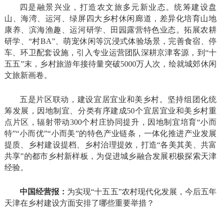
四是融景兴业，打造农文旅多元新业态。统筹建设盘
山、海湾、运河、绿屏四大乡村休闲廊道，差异化培育山地
康养、滨海渔趣、运河研学、田园露营特色业态。拓展农耕
研学、“村BA”、萌宠休闲等沉浸式体验场景，完善食宿、停
车、环卫配套设施，引入专业运营团队深耕京津客源，到“十
五五”末，乡村旅游年接待量突破5000万人次，绘就城郊休闲
文旅新画卷。
五是片区联动，建设宜居宜业和美乡村。坚持组团化统
筹发展，因地制宜、分类有序建成50个宜居宜业和美乡村重
点片区，辐射带动300个村庄协同提升，因地制宜培育“小而
特”“小而优”“小而美”的特色产业链条，一体化推进产业发展
提质、乡村建设提档、乡村治理提效，打造“各美其美、共富
共享”的都市乡村新样板，为促进城乡融合发展积极探索天津
经验。
中国经营报：
为实现“十五五”农村现代化发展，今后五年
天津在乡村建设方面安排了哪些重要举措？