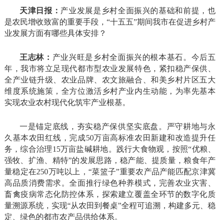
天津日报：
产业发展是乡村全面振兴的基础和前提，也
是农民增收致富的重要手段，“十五五”期间我市在促进乡村产
业发展方面有哪些具体安排？
王志林：
产业兴旺是乡村全面振兴的根本基石。今后五
年，我市将立足现代都市型农业发展特色，紧扣稳产保供、
全产业链升级、农业品牌、农文旅融合、和美乡村片区五大
维度系统施策，全方位激活乡村产业内生动能，为率先基本
实现农业农村现代化筑牢产业根基。
一是锚定底线，夯实稳产保供坚实底盘。严守耕地与永
久基本农田红线，完成50万亩高标准农田新建和改造提升任
务，综合治理15万亩盐碱耕地。践行大食物观，按照“优粮、
强牧、扩渔、精特”的发展思路，稳产能、提质量，粮食年产
量稳定在250万吨以上，“菜篮子”重要农产品产能匹配京津冀
高品质消费需求。全面推行绿色种养模式，完善农业灾害、
畜禽疫病常态化防控体系，探索建立覆盖全环节的数字化质
量溯源系统，实现“从农田到餐桌”全程可追溯，构建多元、稳
定、绿色的都市农产品供给体系。