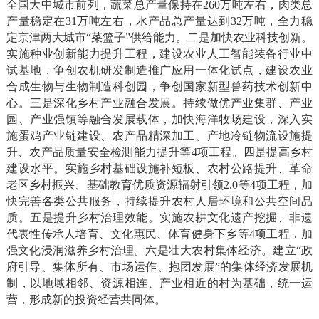
全国大中城市前列，蔬菜总产量保持在260万吨左右，肉类总
产量稳定在31万吨左右，水产品总产量达到32万吨，全力稳
定京津两大城市“菜篮子”供给能力。二是加快农业科技创新。
实施种业创新能力提升工程，建设农业人工智能装备行业中
试基地，争创农机研发制造推广应用一体化试点，建设农业
合成生物与生物制造科创园，争创国家新型兽药技术创新中
心。三是深化乡村产业融合发展。持续做优产业集群、产业
园、产业强镇等融合发展载体，加快海洋牧场建设，深入实
施蛋鸡产业链建设、农产品精深加工、产地冷链物流设施提
升、农产品质量安全检测能力提升等4项工程。四是提高乡村
建设水平。实施乡村基础设施补短板、农村公路提升、革命
老区乡村振兴、基础教育优质资源辐射引领2.0等4项工程，加
快完善各类公共服务，持续提升农村人居环境和公共空间品
质。五是提升乡村治理效能。实施农耕文化遗产挖掘、非遗
代表性传承人培育、文化惠民、体育健身下乡等4项工程，加
强文化浸润滋养乡村治理。六是壮大农村集体经济。建立“政
府引导、集体所有、市场运作、抱团发展”的集体经济发展机
制，以地域相邻、资源相连、产业相近的村为基础，统一运
营，形成新的投资经营共同体。