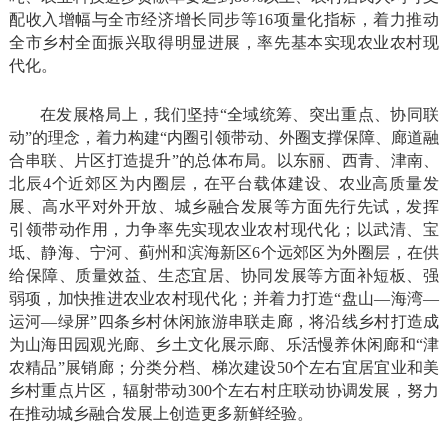
配收入增幅与全市经济增长同步等16项量化指标，着力推动
全市乡村全面振兴取得明显进展，率先基本实现农业农村现
代化。
在发展格局上，我们坚持“全域统筹、突出重点、协同联
动”的理念，着力构建“内圈引领带动、外圈支撑保障、廊道融
合串联、片区打造提升”的总体布局。以东丽、西青、津南、
北辰4个近郊区为内圈层，在平台载体建设、农业高质量发
展、高水平对外开放、城乡融合发展等方面先行先试，发挥
引领带动作用，力争率先实现农业农村现代化；以武清、宝
坻、静海、宁河、蓟州和滨海新区6个远郊区为外圈层，在供
给保障、质量效益、生态宜居、协同发展等方面补短板、强
弱项，加快推进农业农村现代化；并着力打造“盘山—海湾—
运河—绿屏”四条乡村休闲旅游串联走廊，将沿线乡村打造成
为山海田园观光廊、乡土文化展示廊、乐活慢养休闲廊和“津
农精品”展销廊；分类分档、梯次建设50个左右宜居宜业和美
乡村重点片区，辐射带动300个左右村庄联动协调发展，努力
在推动城乡融合发展上创造更多新鲜经验。