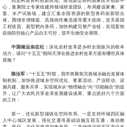
四是构筑兽药创新高地。落地新型兽药国家技术创新中
心，集聚院士专家组建跨领域研发团队，布局建设家禽、家
畜、水产试验场，建立汇集全国资源的新型兽药创新联合
体。围绕非洲猪瘟、高致病性禽流感等重大疫病，攻关基因
工程疫苗、新型靶向兽药，加快构建完整产业链，实现畜牧
疫病防控核心产品自主可控，筑牢生物安全屏障。
中国储运杂志社：
深化农村改革是乡村全面振兴的根本
动力，请问“十五五”期间天津在推进农村改革方面有哪些具体
措施？
陈汝军：
“十五五”时期，我市将聚焦完善城乡融合发展体
制机制，加快推进城乡空间优化、要素流动、产业联动、设
施共建、服务共享，实现城乡从“物理融合”向“功能融合”的提
升，让广大农民共享改革发展建设成果。重点抓好六个方面
的工作：
第一，优化新型城镇化空间布局。一是支持环城四区融
入中心城区发展，强化交通等基础设施互联互通，推动教
育、医疗、文化等资源均衡布局。二是做强远郊五区产业支