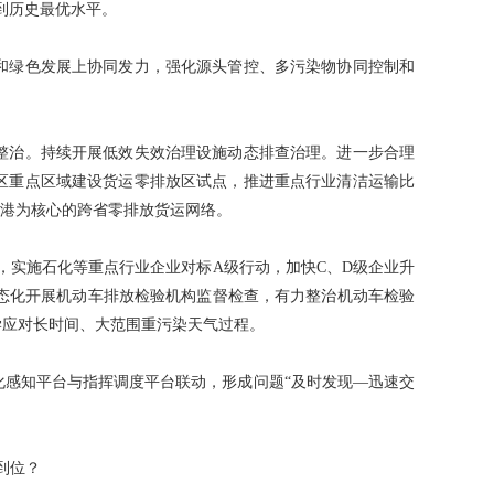
达到历史最优水平。
和绿色发展上协同发力，强化源头管控、多污染物协同控制和
整治。持续开展低效失效治理设施动态排查治理。进一步合理
区重点区域建设货运零排放区试点，推进重点行业清洁运输比
津港为核心的跨省零排放货运网络。
，实施石化等重点行业企业对标A级行动，加快C、D级企业升
态化开展机动车排放检验机构监督检查，有力整治机动车检验
学应对长时间、大范围重污染天气过程。
感知平台与指挥调度平台联动，形成问题“及时发现—迅速交
到位？