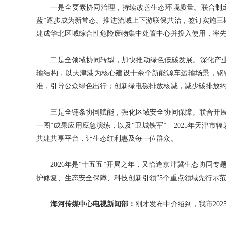
一是全要素协同治理，持续改善生态环境质量。联合制
蓝”逐步成为新常态。推进流域上下游联保共治，签订实施三
建成华北区域综合性危险废物集中处置中心并投入使用，率先
二是全领域协同转型，加快推动绿色低碳发展。深化产
输结构，以天津港为核心建设十余个新能源车运输场景，钢
准，引导公众绿色出行；创新绿电碳排放核减，减少碳排放约2
三是全链条协同赋能，强化区域安全协同保障。联合开展区
一图”成果应用应急演练，以及“卫城铁军”—2025年天津
共建共享平台，让生态红利惠及每一位群众。
2026年是“十五五”开局之年，又恰逢京津冀生态协
护修复、生态安全保障、科技创新引领”5个重点领域先行示
海河传媒中心电视新闻部：
刚才发布中介绍到，我市20