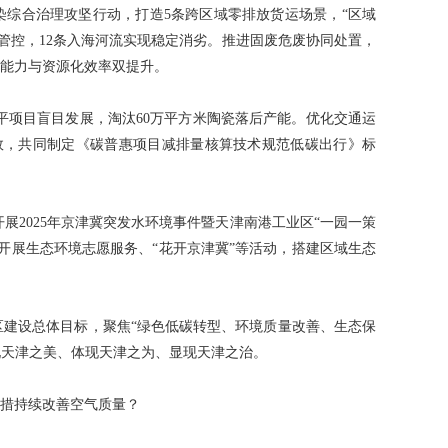
综合治理攻坚行动，打造5条跨区域零排放货运场景，“区域
管控，12条入海河流实现稳定消劣。推进固废危废协同处置，
置能力与资源化效率双提升。
项目盲目发展，淘汰60万平方米陶瓷落后产能。优化交通运
效，共同制定《碳普惠项目减排量核算技术规范低碳出行》标
展2025年京津冀突发水环境事件暨天津南港工业区“一园一策
合开展生态环境志愿服务、“花开京津冀”等活动，搭建区域生态
区建设总体目标，聚焦“绿色低碳转型、环境质量改善、生态保
现天津之美、体现天津之为、显现天津之治。
举措持续改善空气质量？