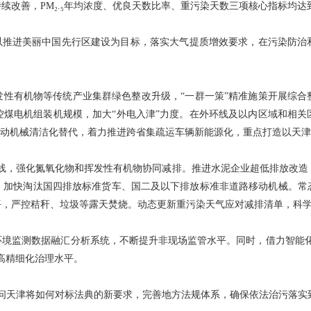
持续改善，PM₂.₅年均浓度、优良天数比率、重污染天数三项核心指标均
将以推进美丽中国先行区建设为目标，落实大气提质增效要求，在污染防治
发性有机物等传统产业集群绿色整改升级，“一群一策”精准施策开展综合
控煤电机组装机规模，加大“外电入津”力度。在外环线及以内区域和相关
移动机械清洁化替代，着力推进跨省集疏运车辆新能源化，重点打造以天
为主线，强化氮氧化物和挥发性有机物协同减排。推进水泥企业超低排放改造
。加快淘汰国四排放标准货车、国二及以下排放标准非道路移动机械。常
平，严控秸秆、垃圾等露天焚烧。动态更新重污染天气应对减排清单，科
环境监测数据融汇分析系统，不断提升非现场监管水平。同时，借力智能化
高精细化治理水平。
问天津将如何对标法典的新要求，完善地方法规体系，确保依法治污落实