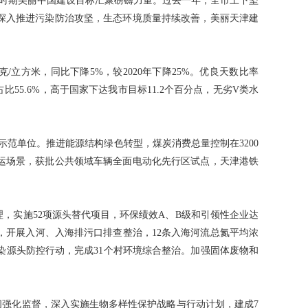
”时期美丽中国建设目标汇聚磅礴力量。过去一年，全市上下坚
深入推进污染防治攻坚，生态环境质量持续改善，美丽天津建
2微克/立方米，同比下降5%，较2020年下降25%。优良天数比率
占比55.6%，高于国家下达我市目标11.2个百分点，无劣V类水
范单位。推进能源结构绿色转型，煤炭消费总量控制在3200
放货运场景，获批公共领域车辆全面电动化先行区试点，天津港铁
，实施52项源头替代项目，环保绩效A、B级和引领性企业达
方面，开展入河、入海排污口排查整治，12条入海河流总氮平均浓
污染源头防控行动，完成31个村环境综合整治。加强固体废物和
间强化监督，深入实施生物多样性保护战略与行动计划，建成7