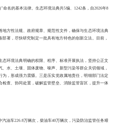
名的基本法律。生态环境法典共5编、1242条，自2026年8
善地方性法规、政府规章、规范性文件，确保与生态环境法典
略部署，尽快研究制定一批具有地方特色的创新立法。目前，
生态环境法典明确的权限、程序、标准开展执法，坚持公正文
气、水、土壤、固体废物、噪声、新型污染等群众关切领域，
行为，形成强力震慑。三是压实党政属地责任，明细部门法定
合检查、协同处置，破解监管壁垒、消除监管盲区，提升一体
？
其中汽油车226.8万辆次，柴油车40万辆次，污染防治监管任务艰
。