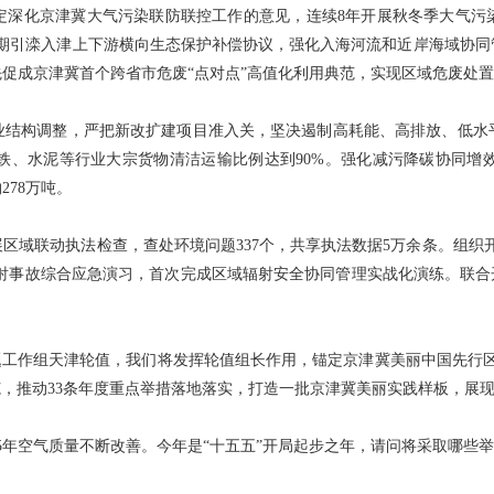
定深化京津冀大气污染联防联控工作的意见，连续8年开展秋冬季大气污染
期引滦入津上下游横向生态保护补偿协议，强化入海河流和近岸海域协同
促成京津冀首个跨省市危废“点对点”高值化利用典范，实现区域危废处
业结构调整，严把新改扩建项目准入关，坚决遏制高耗能、高排放、低水平
铁、水泥等行业大宗货物清洁运输比例达到90%。强化减污降碳协同增
78万吨。
域联动执法检查，查处环境问题337个，共享执法数据5万余条。组织开
市辐射事故综合应急演习，首次完成区域辐射安全协同管理实战化演练。联
同专题工作组天津轮值，我们将发挥轮值组长作用，锚定京津冀美丽中国先行
范，推动33条年度重点举措落地落实，打造一批京津冀美丽实践样板，展
25年空气质量不断改善。今年是“十五五”开局起步之年，请问将采取哪些