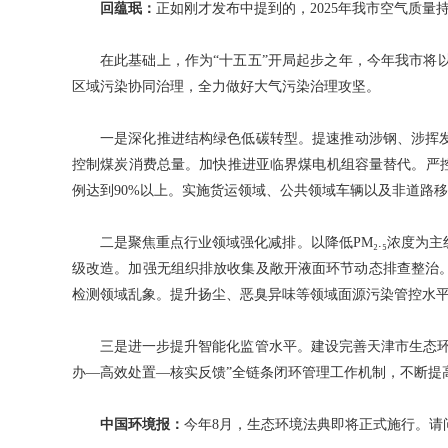
回蕴珉：
正如刚才发布中提到的，2025年我市空气质量
在此基础上，作为“十五五”开局起步之年，今年我市
区域污染协同治理，全力做好大气污染治理攻坚。
一是深化推进结构绿色低碳转型。提速推动涉钢、涉挥
控制煤炭消费总量。加快推进亚临界煤电机组容量替代。严
例达到90%以上。实施货运领域、公共领域车辆以及非道路
二是聚焦重点行业领域强化减排。以降低PM₂.₅浓度
级改造。加强无组织排放收集及敞开液面环节动态排查整治
检测领域乱象。提升扬尘、恶臭异味等领域面源污染管控水
三是进一步提升智能化监管水平。建设完善天津市生态
办—高效处置—核实反馈”全链条闭环管理工作机制，不断提
中国环境报：
今年8月，生态环境法典即将正式施行。请