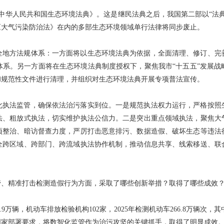
《中华人民共和国生态环境法典》。这是继民法典之后，我国第二部以“法典”命
《大气污染防治法》在内的多部生态环境领域单行法律将同步废止。
全地方法规体系：一方面将以生态环境法典为依据，全面清理、修订、完
体系。另一方面将在生态环境法典制度授权下，聚焦我市“十五五”发展战
和规范性文件进行清理，并组织对生态环境法典开展专项普法宣传。
化执法监管，确保依法治污落实到位。一是规范执法权力运行，严格按照
法、粗放式执法，切实维护执法公信力。二是突出重点领域执法，聚焦大
项整治、暗访督查力度，严厉打击恶意排污、数据造假、破坏生态等违法
全跨区域、跨部门、跨流域执法协作机制，推动信息共享、线索移送、联
管、精准打击检测造假行为方面，采取了哪些创新举措？取得了哪些成效
4.9万辆，机动车排放检验机构102家，2025年检测机动车266.8万辆次，
实国家部署要求，将数智化监管作为治污攻坚的关键抓手，取得了明显成效