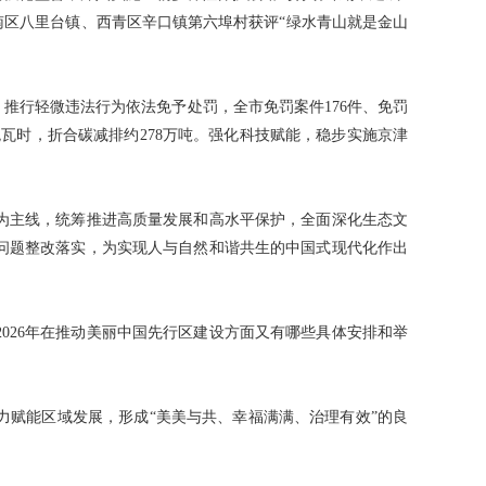
南区八里台镇、西青区辛口镇第六埠村获评“绿水青山就是金山
推行轻微违法行为依法免予处罚，全市免罚案件176件、免罚
万兆瓦时，折合碳减排约278万吨。强化科技赋能，稳步实施京津
为主线，统筹推进高质量发展和高水平保护，全面深化生态文
问题整改落实，为实现人与自然和谐共生的中国式现代化作出
026年在推动美丽中国先行区建设方面又有哪些具体安排和举
力赋能区域发展，形成“美美与共、幸福满满、治理有效”的良