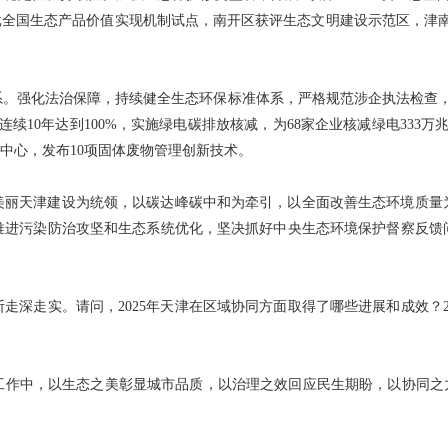
批全国生态产品价值实现机制试点，南开区获评生态文明建设示范区，津
。强化法治保障，持续健全生态环保标准体系，严格规范涉企执法检查，
续10年达到100%，实施绿电碳排放核减，为68家企业核减绿电333
中心，发布10项固体废物管理创新技术。
美丽天津建设为统领，以碳达峰碳中和为牵引，以全面改善生态环境质量
推进污染防治攻坚和生态系统优化，坚决抓好中央生态环境保护督察反馈
走深走实。请问，2025年天津在区域协同方面取得了哪些进展和成效？2
治工作中，以生态之美彰显城市品质，以治理之效回应民生期盼，以协同之