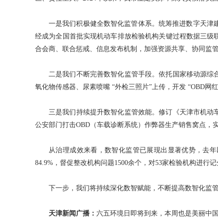
一是我们积极健全数智化监管体系。统筹推进数字天津
经成为全国首批实现机动车排放检验机构关键过程数据三级联
合会商、联合惩戒、信息发布机制，加强资源共享、协同监
二是我们不断完善数智化监管手段。依托国家移动源综
氧化物传感器、尿素喷嘴 “外检三照片”上传，开发 “OB
三是我们持续提升数智化监管效能。修订《天津市机动
公安部门打击OBD（车载诊断系统）作弊器生产销售窝点，实
从治理成效来看，数智化监管已展现出显著优势，去年以来
84.9%，督促整改机构问题1500余个，对53家检验机构
下一步，我们将持续深化数智赋能，不断提高数智化监
天津新闻广播：
六五环境日即将到来，本周也是美丽中