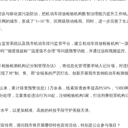
建设与移动源污染防治，把机动车排放检验机构数智治理能力提升工作纳
网的城市，形成了“1+16”市、区两级联动格局。同时，进一步完善了
管。
合监管系统以及我市机动车排污监管平台，建立机动车排放检验机构“一源
D网红码”“烟度值超标”“温度值不合理”等问题预警功能，并通过远程视频
车检验检测机构记分制管理办法》，将信息化管理要求纳入记分项，对违规
现了对“制、售、用”全链条的严厉打击。创新开展我市首例机动车检测领
，累计筛查预警信息1.1万余条，线索筛查效率提高约50%，“OBD网红
进行记分处理，立案查处违法行为10起，注销检验机构5家，打击刑事犯罪机
管水平，以更加精准、高效的科技手段守护美丽天津。
国宣传周，请问我市将开展哪些特色宣传活动，特别是公众参与项目？