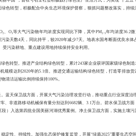
美丽中国”，旨在号召全社会积极践行绿色生产生活方式，为实现“十五五
面绿色转型，积极配合中央生态环境保护督察，狠抓问题整改落实，持续
、NO₂、O₃等大气污染物年均浓度实现同比下降，其中PM₂.₅年均浓度36.
点；重污染天数4天，同比持平，较2020年减少7天。地表水国考断面优良水体
以上。受污染耕地、重点建设用地持续保持安全利用。
绿色转型。推进产业结构绿色转型，累计243家企业获评国家级绿色制造示
装机规模达到2020年的5.1倍。推进交通运输结构绿色转型，打造零排
货物清洁运输比例持续保持100%。
。蓝天保卫战方面，开展大气污染治理攻坚行动，推动重点行业深度治理
型货车、非道路移动机械保有量分别达到6682辆、3.1万台。碧水保卫战
南开区段）入选第四批全国美丽河湖优秀案例。净土保卫战方面，实施土壤
稳定性、持续性。加强生态保护修复监管，开展“绿盾2025”重要生态空