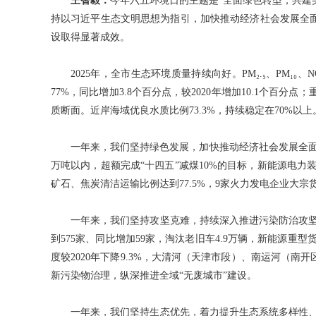
王智毅：
今年六五环境日的主题是“全面绿色转型，共建
持以习近平生态文明思想为指引，加快推动经济社会发展全
设取得显著成效。
2025年，全市生态环境质量持续向好。PM₂.₅、PM₁₀
77%，同比增加3.8个百分点，较2020年增加10.1个百分
质断面。近岸海域优良水质比例73.3%，持续稳定在70%
一年来，我们坚持绿色发展，加快推动经济社会发展全面
万吨以内，超额完成“十四五”减煤10%的目标，新能源电力
矿石、焦炭清洁运输比例达到77.5%，9家火力发电企业大宗
一年来，我们坚持攻坚克难，持续深入推进污染防治攻坚
到575家、同比增加59家，淘汰老旧车4.9万辆，新能源重
度较2020年下降9.3%，大清河（天津市段）、南运河（
新污染物治理，纵深推进全域“无废城市”建设。
一年来，我们坚持生态优先，着力提升生态系统多样性、