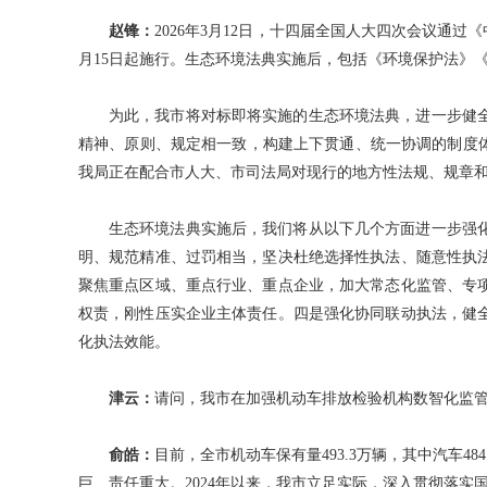
赵锋：
2026年3月12日，十四届全国人大四次会议通过
月15日起施行。生态环境法典实施后，包括《环境保护法》
为此，我市将对标即将实施的生态环境法典，进一步健
精神、原则、规定相一致，构建上下贯通、统一协调的制度
我局正在配合市人大、市司法局对现行的地方性法规、规章
生态环境法典实施后，我们将从以下几个方面进一步强
明、规范精准、过罚相当，坚决杜绝选择性执法、随意性执
聚焦重点区域、重点行业、重点企业，加大常态化监管、专
权责，刚性压实企业主体责任。四是强化协同联动执法，健
化执法效能。
津云：
请问，我市在加强机动车排放检验机构数智化监
俞皓：
目前，全市机动车保有量493.3万辆，其中汽车48
巨、责任重大。2024年以来，我市立足实际，深入贯彻落