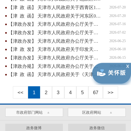
【
津 政 函
】
天津市人民政府关于西青区11P-13-02单元05街坊局部地块（小卞庄门站）控制性详细规划（修改）的批复
2026-07-20
【
津 政 函
】
天津市人民政府关于河东区02-06单元03街坊、02-08单元04和05街坊、02-14单元03街坊（原工业大学片区部分地块）控制性详细规划...
2026-07-20
【
津政办发
】
天津市人民政府办公厅关于印发天津市推动广告产业高质量发展行动方案（2026—2028年）的通知
2026-07-16
【
津政办发
】
天津市人民政府办公厅关于印发天津市健全“高效办成一件事”重点事项常态化推进机制提升政务服务效能若干措施的通知
2026-07-02
【
津政办发
】
天津市人民政府办公厅关于印发天津市全面加强建筑垃圾治理工作方案的通知
2026-06-25
【
津 政 发
】
天津市人民政府关于印发天津市推动服务业扩能提质若干措施的通知
2026-06-18
【
津政办发
】
天津市人民政府办公厅关于加强基层消防工作的实施意见
2026-06-15
【
津政办规
】
天津市人民政府办公厅关于印发天津市应对突发事件应急征用和补偿实施办法的通知
2026-06-10
【
津 政 函
】
天津市人民政府关于《天津市妇女和儿童发展“十五五”规划》的批复
2026-06-10
<<
1
2
3
4
5
67
>>
市政府部门网站
区政府网站
政务微博
政务微信