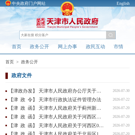
中央政府门户网站
English
首页
政务公开
网上办事
政民互动
市情
首页
>
政务公开
政府文件
【
津政办发
】
天津市人民政府办公厅关于印发2026年天津市推进营商环境提质升级行动计划的通知
2026-07-30
【
津 政 令
】
天津市行政执法证件管理办法
2026-07-22
【
津 政 函
】
天津市人民政府关于蓟州新城18-23单元02、03街坊局部地块控制性详细规划（修改）的批复
2026-07-20
【
津 政 函
】
天津市人民政府关于河西区解放南路地区02单元01街坊（三星电机地块）控制性详细规划（修改）的批复
2026-07-20
【
津 政 函
】
天津市人民政府关于河西区03-20单元03、05街坊部分地块（郁江道地块和复佳技术地块）控制性详细规划（修改）的批复
2026-07-20
【
津 政 函
】
天津市人民政府关于北辰区13-11小淀一单元22街坊部分地块（职业大学北商业地块）控制性详细规划（修改）的批复
2026-07-20