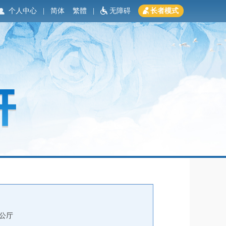
个人中心
|
简体
繁體
|
无障碍
长者模式
公厅