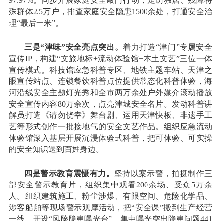
97.97%。同步开展家庭安全敲门行动，走访独居、残障特
殊群体2.5万户，排查家庭安全隐患1500余处，打通安全治
理“最后一米”。
三是“津味”安全亮点突出。
着力打造“津门”专属安全
宣传IP，构建“文旅地标+流动体验馆+本土文艺”三位一体
宣传模式。科技馆应急科普专区、地铁主题车站、天津之
眼宣传站点、连锁餐饮科普点位提供常态化科普体验，海
河沿线安全主题灯光秀和全市两万余处户外媒介滚动播放
安全宣传内容80万余次，点亮津城安全名片。发动科普讲
解员打造《请勿侥幸》舞台剧、运用天津快板、非遗手工
艺等形式创作一批接地气的安全文艺作品。组织应急流动
体验馆深入基层开展沉浸体验式科普，把可体验、可实操
的安全知识送到百姓身边。
四是警示教育震慑有力。
坚持以案示警，拍摄制作三
部安全警示教育片，组织集中观看200余场、受众5万余
人。组织建筑施工、粉尘涉爆、有限空间、危险化学品、
涉客船舶等现场警示观摩活动，把“安全课”搬到生产经营
一线。开设“风险隐患曝光台”，集中曝光突出隐患问题441