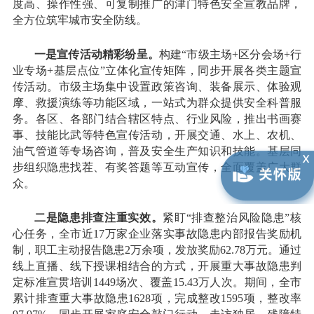
度高、操作性强、可复制推广的津门特色安全宣教品牌，
全方位筑牢城市安全防线。
一是宣传活动精彩纷呈。
构建“市级主场+区分会场+行
业专场+基层点位”立体化宣传矩阵，同步开展各类主题宣
传活动。市级主场集中设置政策咨询、装备展示、体验观
摩、救援演练等功能区域，一站式为群众提供安全科普服
务。各区、各部门结合辖区特点、行业风险，推出书画赛
事、技能比武等特色宣传活动，开展交通、水上、农机、
油气管道等专场咨询，普及安全生产知识和技能。基层同
步组织隐患找茬、有奖答题等互动宣传，全面覆盖广大群
众。
二是隐患排查注重实效。
紧盯“排查整治风险隐患”核
心任务，全市近17万家企业落实事故隐患内部报告奖励机
制，职工主动报告隐患2万余项，发放奖励62.78万元。通过
线上直播、线下授课相结合的方式，开展重大事故隐患判
定标准宣贯培训1449场次、覆盖15.43万人次。期间，全市
累计排查重大事故隐患1628项，完成整改1595项，整改率