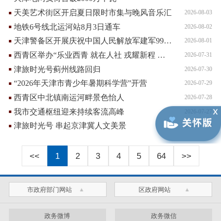
天美艺术街区开启夏日限时市集与晚风音乐汇
2026-08-03
地铁6号线北运河站8月3日通车
2026-08-02
天津警备区开展庆祝中国人民解放军建军99周年系列活动
2026-08-01
西青区举办“乐业西青 就在人社 戎耀新程 就业护航”招聘会
2026-07-31
津旅时光号蓟州线路回归
2026-07-30
“2026年天津市青少年暑期科学营”开营
2026-07-29
西青区中北镇南运河畔景色怡人
2026-07-28
我市交通枢纽迎来持续客流高峰
2026-07-27
津旅时光号 串起京津冀人文美景
2026-07-26
<<
1
2
3
4
5
64
>>
市政府部门网站
区政府网站
政务微博
政务微信