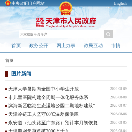
中央政府门户网站
English
首页
政务公开
网上办事
政民互动
市情
首页
图片新闻
天津大学暑期向全国中小学生开放
2026-08-09
市儿童医院构建全周期一体化服务体系
2026-08-08
滨海新区临港生态湿地公园二期地标建筑“梦栖塔”正式开放
2026-08-07
天津冷链工人坚守60℃温差保供应
2026-08-06
永安道（汕头路至广东路）预计本月初恢复通行
2026-08-05
天津电网负荷首破2000万千瓦
2026-08-04