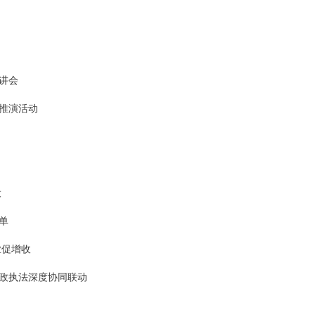
讲会
面推演活动
设
单
业促增收
政执法深度协同联动