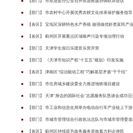
【
部门
】
市应急委办公室召开应急救援协调联席会议
【
部门
】
市农村中心开展优秀农耕文化传承保护服务指导
【
各区
】
宝坻区深耕特色水产养殖 做强做优虾类富民产
【
各区
】
蓟州区开展重点区域噪声污染专项治理行动
【
部门
】
天津学生假日乐团音乐营开营
【
部门
】
《天津市知识产权“十五五”规划》印发实施
【
各区
】
津南区“综治能动工程”巧解基层矛盾“千千结”
【
部门
】
市住房城乡建设委全力推进地铁项目建设
【
部门
】
天津“身边的国际社会”志愿服务队恳谈会成功召
【
部门
】
市工业和信息化局举办电动自行车产业链上下游
【
部门
】
市城市管理综合行政执法总队与市城市管理委道
【
各区
】
蓟州区持续提升政务服务质效着力利企便民