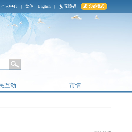
个人中心
|
繁体
English
|
无障碍
长者模式
民互动
市情