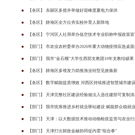
【
各区
】
东丽区多措并举做好迎峰度夏电力保供
【
各区
】
静海区全方位夯实校外育人新阵地
【
各区
】
宁河区人社局举办低空技术专业职称申报政策宣
【
部门
】
市农业农村委举办2026年重大动物疫情应急桌
【
部门
】
我市“金石榴”大学生西部支教团10年支教结硕果
【
各区
】
静海区多维发力助推渔业转型见效焕新
【
各区
】
数字赋能提质增效 河西区持续推进智慧城市建
【
部门
】
天津完整社区建设经验做法入选住建部可复制清
【
部门
】
我市统筹推进乡村就业驿站建设 赋能群众稳就
【
部门
】
天津：以大数据技术推动动物检疫监管与农业行
【
部门
】
天津打出财政金融协同促内需“组合拳”