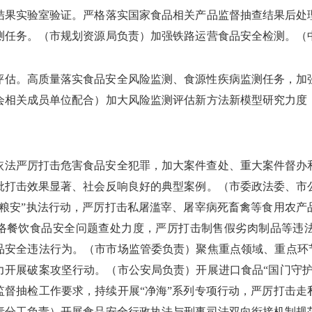
结果实验室验证。严格落实国家食品相关产品监督抽查结果后处
测任务。（市规划资源局负责）加强铁路运营食品安全检测。（
评估。高质量落实食品安全风险监测、食源性疾病监测任务，加
会相关成员单位配合）加大风险监测评估新方法新模型研究力度
依法严厉打击危害食品安全犯罪，加大案件查处、重大案件督办
批打击效果显著、社会反响良好的典型案例。（市委政法委、市
护粮安”执法行动，严厉打击私屠滥宰、屠宰病死畜禽等食用农产
网络餐饮食品安全问题查处力度，严厉打击制售假劣肉制品等违
品安全违法行为。（市市场监管委负责）聚焦重点领域、重点环节
力开展破案攻坚行动。（市公安局负责）开展进口食品“国门守护
监督抽检工作要求，持续开展“净海”系列专项行动，严厉打击走
责分工负责）开展食品安全行政执法与刑事司法双向衔接机制规