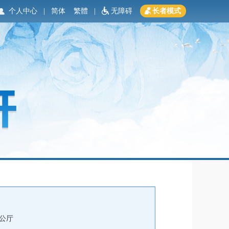
个人中心
|
简体
繁體
|
无障碍
长者模式
公厅