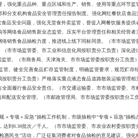
理，强化重点品种、重点区域和生产、销售、使用等重点环节监
部和分支机构食品安全管理责任报告制度。强化网红餐饮店食品安
餐饮食品安全问题，强化无堂食外卖监管，督促入网餐饮服务提供
购等网络食品销售新业态监管。压实平台管理责任和相关经营者
网络销售食品抽检力度，推进线上线下同标同质。（市市场监管
。（市市场监管委、市工业和信息化局按职责分工负责）深化进
回监管。（市商务局、天津海关、市市场监管委按职责分工负责
监管。健全完善食品贮存监管制度，明确监管要求，规范贮存
局按职责分工负责）严格落实重点液态食品道路散装运输管理相
方全面履行食品安全责任。（市交通运输委、市市场监管委、市
递和配送安全管理。（市邮政管理局、市市场监管委按职责分工
规＋专项＋应急”抽检工作机制，市级抽检中“专项＋应急”抽检
批次，达到8.38批次／千人。（市市场监管委、市农业农村委按职
我检惠民生”活动，广泛征集消费者对食品抽检的意见建议。强化