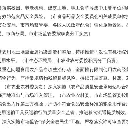
格落实校园、养老机构、建筑工地、职工食堂等集中用餐单位和
有效防范食品安全风险。（市食品药品安全委员会相关成员单位
市公安局、市市场监管委、各区人民政府配合）强化旅游景区、
局、市商务局、市市场监管委按职责分工负责）
进农用地土壤重金属污染溯源和整治，持续推进挥发性有机物综
利用水平。（市生态环境局、市农业农村委按职责分工负责）
展重点问题食用农产品专项整治行动，全面推行限制使用农药经
药物行为，严控常规药物残留超标风险。持续开展豇豆、甘薯、
。（市农业农村委负责）深入实施《农产品质量安全承诺达标合
强产地准出与市场准入管理。（市农业农村委、市市场监管委按
粮食出入库第三方检验，严防不符合食品安全标准的粮食用作食
使用运输工具及运输行为质量安全监管，推进粮食流通提质增效
。深入实施市场监管“保安全惠民生”工程。严格落实许可审查要