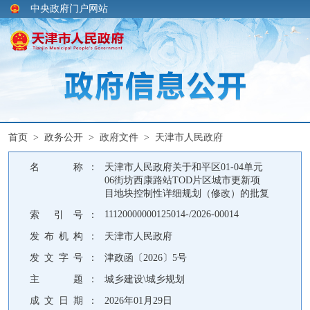
中央政府门户网站
首页
>
政务公开
>
政府文件
>
天津市人民政府
名 称 ：
天津市人民政府关于和平区01-04单元
06街坊西康路站TOD片区城市更新项
目地块控制性详细规划（修改）的批复
11120000000125014-/2026-00014
索 引 号 ：
发 布 机 构 ：
天津市人民政府
发 文 字 号 ：
津政函〔2026〕5号
主 题 ：
城乡建设\城乡规划
成 文 日 期 ：
2026年01月29日