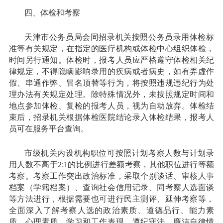
四、体检和考察
天津市公务员局会同招录机关按照公务员录用体检标
准等有关规定，在指定的医疗机构或体检中心组织体检，
时间另行通知。体检时，报考人员应严格遵守体检相关纪
律规定，不得隐瞒影响录用的疾病或者病史，如有弄虚作
假、串通作弊、冒名顶替等行为，将按照违规违纪行为处
理办法有关规定处理。除特殊情况外，未按照规定时间和
地点参加体检、复检的报考人员，视为自动放弃。体检结
束后，招录机关根据体检医院结论录入体检结果，报考人
员可在服务平台查询。
市级机关内设机构职位可按照计划考察人数与计划录
用人数不高于2:1的比例进行差额考察，其他职位进行等额
考察。考察工作突出政治标准，采取个别谈话、审核人事
档案（学籍档案）、查询社会信用记录、同考察人选面谈
等方法进行，根据需要也可进行民主测评、延伸考察等，
全面深入了解考察人选的政治素质、道德品行、能力素
质、心理素质、学习和工作表现、遵纪守法、廉洁自律情