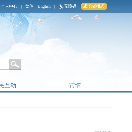
个人中心
|
繁体
English
|
无障碍
长者模式
民互动
市情