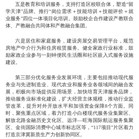
五是教育和培训服务，支持打造区校联合体，塑造“留
学天津”品牌。推行“岗位需求＋技能培训＋技能评价＋就
业服务”四位一体项目化培训。鼓励校企合作建设产教联合
体、产教融合共同体和产教融合集团。
六是居住和家庭服务，建设房屋交易管理平台，规范
房地产中介行为和住房租赁服务。健全家政行业标准，鼓
励家政企业参与一刻钟便民生活圈和社区嵌入式服务设施
建设。
第三部分优化服务业发展环境，主要包括推动现代服
务业与先进制造业、现代农业和服务业各领域间的融合发
展，积极向市场提供应用场景，加快培育天津服务品牌，
推动服务业标准化建设，扩大经营主体规模，推动行业监
管改革，提升对外开放水平和加强资金保障8个方面。同
时，聚焦重点区域，着力打造小白楼现代服务业集聚区、
解放北路金融历史文化区、远洋—旺海国际航运服务集聚
区、金街国际消费中心城市标志区等，“117项目”片区着力
打造京津冀新质生产力创新协同区。