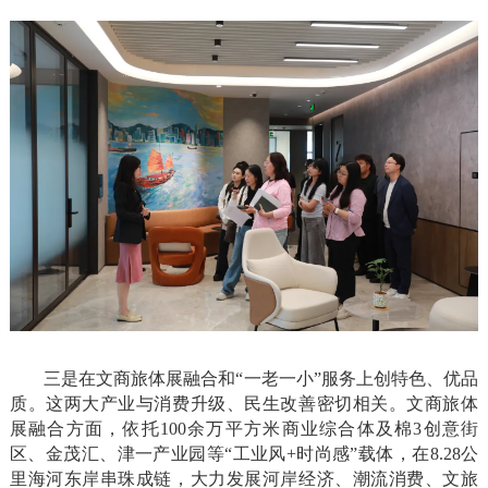
三是在文商旅体展融合和“一老一小”服务上创特色、优品
质。这两大产业与消费升级、民生改善密切相关。文商旅体
展融合方面，依托100余万平方米商业综合体及棉3创意街
区、金茂汇、津一产业园等“工业风+时尚感”载体，在8.28公
里海河东岸串珠成链，大力发展河岸经济、潮流消费、文旅