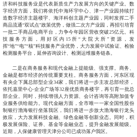
济和科技服务业是代表新质生产力发展方向的关键产业。数
字经济方面，我们将依托中海环宇中心、津一产业园持续打
造数字经济主题楼宇、海洋科创主题产业园，同时发挥二手
商品流通“双试点”政策优势，做强二次方产业园，再招引培育
一批二手商品电商平台，力争今年园区营收突破25亿元。科
技服务方面，用好区内15所“大院大所”资源，发
挥“地”“电”“核”科技服务产业优势，大力发展中试验证、检验
检测服务平台，延伸咨询设计、检测运维服务链条。
二是在商务服务和现代金融上提能级、强支撑。商务、
金融是都市经济的传统重要支柱。商务服务方面，河东区现
有央企下属总部型企业34家，我们将进一步主攻总部经济，
依托嘉里中心·企业广场等32座优质商务楼宇，再引育一批总
部企业。同时，持续增强人力资源、会计咨询等高附加值专
业服务供给能力。现代金融方面，全市唯一一家全国性股份
制银行渤海银行坐落我区，我们将进一步放大渤海银行龙头
效应，大力发展科技金融、绿色金融等创新业态。同时，积
极发展保险、证券、基金等金融业态，提升金融发展能级。
近期，人保健康管理天津分公司已成功落户我区。