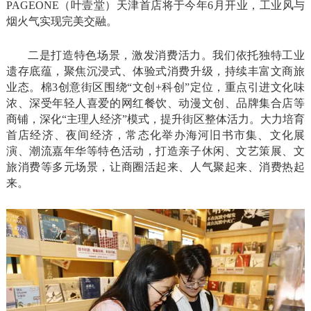
PAGEONE（叶壹堂）天津首店将于今年6月开业，工业风与
烟火气实现完美交融。
二是打造特色场景，激发消费活力。我们依托独特工业
遗存底蕴，聚焦沉浸式、体验式消费升级，持续丰富文商旅
业态。棉3创意街区围绕“文创+科创”定位，重点引进文化味
浓、深受年轻人喜爱的网红餐饮、动漫文创、品牌集合店等
商铺，深化“主理人经济”模式，提升街区整体活力。大力培育
首店经济、夜间经济，常态化举办海河旧书市集、文化展
演、潮流嘉年华等特色活动，打造亲子休闲、文艺策展、文
旅消费等多元场景，让商圈活起来、人气聚起来、消费热起
来。