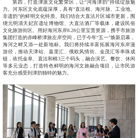
第四，打造津派文化繁荣区，让“河海津韵”持续绽放魅
力。河东区文化底蕴深厚，具有“直沽根、海河脉、工业地、
非遗韵”的鲜明文化特质。我们结合大直沽片区城市更新，围
绕元明清天妃宫遗址博物馆、大直沽酒厂等载体，建设民俗
文化旅游街区。用好海河东岸8.28公里宝贵资源，携手市旅游
集团打造的赤峰桥津旅左岸空间，已于今年“五一”焕新启幕，
海河之畔又添一处新地标。我们将持续丰富拓展海河东岸漫
游径，推动天津站、嘉里汇、俄欧风情街、金茂汇等串珠成
链，依托金阜、直沽和棉3三个码头，融合演艺、餐饮、休闲
等多元业态，打造特色鲜明的海河文旅融合项目，让市民游
客充分感受到津韵独特的魅力。