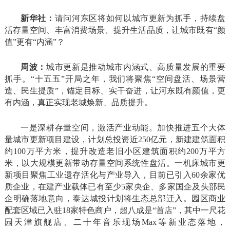
新华社：
请问河东区将如何以城市更新为抓手，持续盘
活存量空间、丰富消费场景、提升生活品质，让城市既有“颜
值”更有“内涵”？
周波：
城市更新是推动城市内涵式、高质量发展的重要
抓手。“十五五”开局之年，我们将聚焦“空间盘活、场景营
造、民生提质”，锚定目标、实干奋进，让河东既有颜值，更
有内涵，真正实现老城焕新、品质提升。
一是深耕存量空间，激活产业动能。加快推进五个大体
量城市更新项目建设，计划总投资近250亿元，新建建筑面积
约100万平方米，提升改造老旧小区建筑面积约200万平方
米，以大规模更新带动存量空间系统性盘活。一机床城市更
新项目聚焦工业遗存活化与产业导入，目前已引入60余家优
质企业，在建产业载体已有至少5家央企、多家国企及头部民
企明确落地意向，泰达城投计划将生态总部迁入。园区商业
配套区域已入驻18家特色商户，超八成是“首店”，其中一尺花
园天津旗舰店、二十年音乐现场Max等新业态落地，