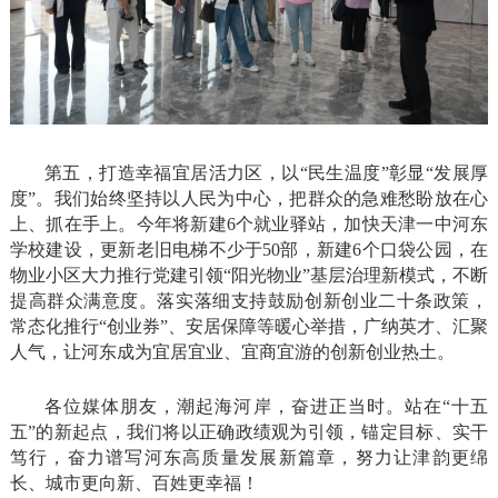
第五，打造幸福宜居活力区，以“民生温度”彰显“发展厚
度”。我们始终坚持以人民为中心，把群众的急难愁盼放在心
上、抓在手上。今年将新建6个就业驿站，加快天津一中河东
学校建设，更新老旧电梯不少于50部，新建6个口袋公园，在
物业小区大力推行党建引领“阳光物业”基层治理新模式，不断
提高群众满意度。落实落细支持鼓励创新创业二十条政策，
常态化推行“创业券”、安居保障等暖心举措，广纳英才、汇聚
人气，让河东成为宜居宜业、宜商宜游的创新创业热土。
各位媒体朋友，潮起海河岸，奋进正当时。站在“十五
五”的新起点，我们将以正确政绩观为引领，锚定目标、实干
笃行，奋力谱写河东高质量发展新篇章，努力让津韵更绵
长、城市更向新、百姓更幸福！