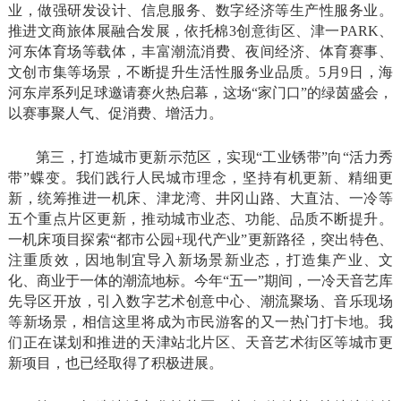
业，做强研发设计、信息服务、数字经济等生产性服务业。
推进文商旅体展融合发展，依托棉3创意街区、津一PARK、
河东体育场等载体，丰富潮流消费、夜间经济、体育赛事、
文创市集等场景，不断提升生活性服务业品质。5月9日，海
河东岸系列足球邀请赛火热启幕，这场“家门口”的绿茵盛会，
以赛事聚人气、促消费、增活力。
第三，打造城市更新示范区，实现“工业锈带”向“活力秀
带”蝶变。我们践行人民城市理念，坚持有机更新、精细更
新，统筹推进一机床、津龙湾、井冈山路、大直沽、一冷等
五个重点片区更新，推动城市业态、功能、品质不断提升。
一机床项目探索“都市公园+现代产业”更新路径，突出特色、
注重质效，因地制宜导入新场景新业态，打造集产业、文
化、商业于一体的潮流地标。今年“五一”期间，一冷天音艺库
先导区开放，引入数字艺术创意中心、潮流聚场、音乐现场
等新场景，相信这里将成为市民游客的又一热门打卡地。我
们正在谋划和推进的天津站北片区、天音艺术街区等城市更
新项目，也已经取得了积极进展。