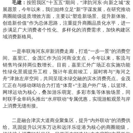
毛建：
按照我区“十五五”期间，“津韵河东·向新之城”发
展愿景，今年以来，我们始终立足“新”字谋发展，在研究推动
商圈能级提质增效方面，主要以“塑造新场景、提升新体验、
创造新价值”作为总体思路，注重提升商圈品质化水平，进一
步满足广大消费者个性化、多样化的消费需求，加快构建区
域消费新格局。
一是串联海河东岸新消费走廊，打造“一步一景”的消费空
间。嘉里汇、金茂汇作为沿河商业支点，今年以来，客流与
销售均保持两位数增长。目前，嘉里汇外广场正在实施功能
性绿化景观提升工程，预计年底前竣工，届时将与“海河之
舟”津旅左岸空间，共同呈现水绿交融的滨水消费亮点。金茂
汇正在与移动咪咕合力打造“体育+”主题户外广场，以篮球、
网球运动为核心，叠加游乐萌宠、多彩市集等体验场景，同
时联手金阜码头推出“水岸联动”专属优惠，实现游船观景与岸
上消费无缝衔接。
二是融合津滨大道商业聚集区，提升“内外联动”的消费供
给。巩固提升以河东万达和远洋乐堤港为核心的商圈能级，