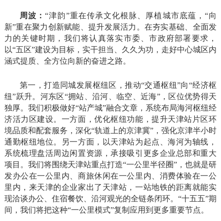
周波：
“津韵”重在传承文化根脉、厚植城市底蕴，“向
新”重在聚力创新赋能、提升发展活力。在夯实基础、全面发
力的关键时期，我们将认真落实市委、市政府部署要求，
以“五区”建设为目标，实干担当、久久为功，走好中心城区内
涵式提质、全方位向新的奋进之路。
第一，打造同城发展枢纽区，推动“交通枢纽”向“经济枢
纽”跃升。河东区“拥站、沿河、临空、近海”，区位优势得天
独厚。我们积极做好“站产城”融合文章，系统布局海河枢纽经
济活力区建设。一方面，优化枢纽功能，提升天津站片区环
境品质和配套服务，深化“轨道上的京津冀”，强化京津半小时
通勤枢纽地位。另一方面，以天津站为起点、海河为轴线，
系统梳理盘活周边闲置资源，承接吸引更多企业总部和重大
项目。我们将围绕天津站重点打造“一公里半径圈”，也就是研
发办公在一公里内、商旅休闲在一公里内、消费体验在一公
里内，来天津的企业家出了天津站，一站地铁的距离就能实
现洽谈办公、住宿餐饮、沿河观光的全链条闭环。“十五五”期
间，我们将把这种“一公里模式”复制应用到更多重要节点。