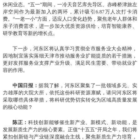
休闲业态。“五一”期间，一冷天音艺库先导区、赤峰桥津旅左
岸空间作为最新加入的两环，累计吸引6.87万人次打卡消
费。“一老一小”方面，适应人口变化趋势，聚焦老年人群体和
亲子消费需求，进一步加大优质资源供给，培育智能康养、
研学教育等新的增长点。
下一步，河东区将认真学习贯彻全市服务业大会精神，
因地制宜落实落细天津市推动服务业扩能提质的若干措施，
更好发挥服务业支撑产业升级、满足民生需要、带动就业扩
容的作用。
中国日报：
据我了解，河东区聚集了一批领域多元、实
力雄厚的大院大所，依托这份科研资源禀赋，请问河东区将
采取哪些具体举措，将科研优势切实转化为区域高质量发展
的核心动能？
陈正：
科技创新能够催生新产业、新模式、新动能，是
发展新质生产力的核心要素。正值“十五五”开局之年，我们将
紧扣创新链与产业链深度融合主线，聚焦新质生产力培育，