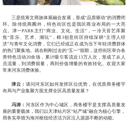
三是统筹文商旅体展融合发展，形成“品质驱动”的消费闭
环。除传统商圈外，特色街区也是我区商业布局的一大亮
点。津一PARK主打“商业、文化、生活”，一冷天音艺库聚
焦“音乐、艺术、潮玩”，棉3创意街区持续深耕“主理人经
济”与青年文化消费，它们已经或正在成为当下年轻消费群体
的热门聚集地。就在刚刚过去的“五一”假期，这些街区举办各
类特色活动20余场，累计吸引客流近13万人次，形成了从人
员流量，到消费留量，再到价值增量的有效转化。欢迎大家
常来河东消费体验。
津云：
请问河东区如何发挥区位优势，在优质商务楼宇
布局与产业集聚方面支撑全区高质量发展？
冯涛：
河东区作为中心城区，商务楼宇是支撑高质量发
展的重要载体，我们以天津站片区“站产城”融合为核心引擎，
用务实举措为海河枢纽经济活力区注入源源不断的动能。