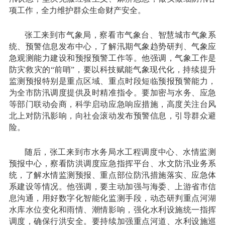
项工作，全力维护群众生命财产安全。
张工来到市气象局，察看市气象台、智慧城市气象系
统、预警信息发布中心，了解汛期气象趋势研判、气象应
急观测能力建设和预报预警工作等。他强调，气象工作是
防灾救灾的“前哨”，要以科技赋能气象现代化，持续提升
监测预报特别是重点区域、重点时段短临预报预警能力，
为全市防汛调度提供及时精准指令。要加密与水务、应急
等部门联动会商，科学启动应急响应措施，高度关注台风
北上对防汛影响，向社会滚动发布预警信息，引导群众避
险。
随后，张工来到市水务局水工程调度中心、水情监测
预报中心，察看防洪调度应急指挥平台、水文防汛业务系
统，了解水情监测预报、重点部位防汛措施落实、应急体
系建设等情况。他强调，要主动加强与海委、上游省市信
息沟通，用好数字化智能化监测手段，动态研判重点河湖
水库水位变化和雨情、潮情影响，强化水利设施统一指挥
调度，确保行洪安全。要持续加强重点河道、水利设施巡