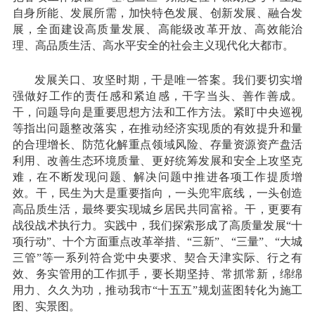
自身所能、发展所需，加快特色发展、创新发展、融合发
展，全面建设高质量发展、高能级改革开放、高效能治
理、高品质生活、高水平安全的社会主义现代化大都市。
发展关口、攻坚时期，干是唯一答案。我们要切实增
强做好工作的责任感和紧迫感，干字当头、善作善成。
干，问题导向是重要思想方法和工作方法。紧盯中央巡视
等指出问题整改落实，在推动经济实现质的有效提升和量
的合理增长、防范化解重点领域风险、存量资源资产盘活
利用、改善生态环境质量、更好统筹发展和安全上攻坚克
难，在不断发现问题、解决问题中推进各项工作提质增
效。干，民生为大是重要指向，一头兜牢底线，一头创造
高品质生活，最终要实现城乡居民共同富裕。干，更要有
战役战术执行力。实践中，我们探索形成了高质量发展“十
项行动”、十个方面重点改革举措、“三新”、“三量”、“大城
三管”等一系列符合党中央要求、契合天津实际、行之有
效、务实管用的工作抓手，要长期坚持、常抓常新，绵绵
用力、久久为功，推动我市“十五五”规划蓝图转化为施工
图、实景图。