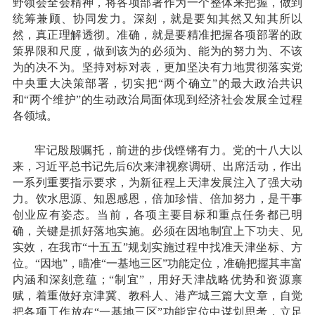
野领会全会精神，将各项部署作为一个整体来把握，做到
统筹兼顾、协同发力。深刻，就是要知其然又知其所以
然，真正理解透彻。准确，就是要精准把握各项部署的政
策界限和尺度，做到该为的必须为、能为的努力为、不该
为的决不为。坚持对标对表，更加坚决有力地贯彻落实党
中央重大决策部署，切实把“两个确立”的最大政治共识
和“两个维护”的生动政治局面体现到经济社会发展全过程
各领域。
牢记殷殷嘱托，前进的步伐铿锵有力。党的十八大以
来，习近平总书记先后6次来津视察调研、出席活动，作出
一系列重要指示要求，为新征程上天津发展注入了强大动
力。饮水思源、知恩感恩，倍加珍惜、倍加努力，是干事
创业应有姿态。当前，各项主要目标和重点任务都已明
确，关键是抓好落地实施。必须在因地制宜上下功夫、见
实效，在我市“十五五”规划实施过程中找准天津坐标、方
位。“因地”，瞄准“一基地三区”功能定位，准确把握其丰富
内涵和深刻意蕴；“制宜”，用好天津战略优势和资源禀
赋，着重做好京津冀、教科人、港产城三篇大文章，自觉
把各项工作放在“一基地三区”功能定位中谋划思考，立足