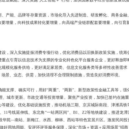
造业赋能。深入实施“人工智能＋”行动，加快国家数字经济创新发展试
房、产能、品牌等存量资源，市场化导入先进制造、研发孵化、商务金融
效要增量，向科技成果转化要增量，向高端产业链群配套要增量，向引育
建设，深入实施提振消费专项行动，优化消费品以旧换新政策实施，统筹
费重点引育以信息技术为支撑的专业化特色化平台服务企业，更好释放即
化规模化服务供给，更好满足家居类、信息文化服务类等多样性改善需求
、场景、业态、供需，加快清理不合理限制措施，营造良好消费环境。
能支撑、确实可行，用好“两重”、“两新”、新型政策性金融工具等，
、城市更新、市政交通等投资增量。聚焦产业投资，加快已签约在施重大
心等建设。优化基础设施投资，推动机场三期、京滨城际南段、津潍高铁
、11号线延伸线、东北角“一站两区间”、B1、Z2等地铁建设，推进龙
建设华苑—南站、新梅江、水西、柳林、西站等特色宜居片区。激发民间
地。做好用地用能、安评环评等服务保障，深化“市场＋资源＋应用场景”招