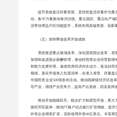
提升质效盘活存量资源。坚持把盘活存量作为重
动，集中力量推动海河沿线、重点园区、重点站产城区
活带动周边片区功能提升，系统布局高端资源、创新
（五）加快释放改革开放成效
系统推进重点领域改革。深化国资国企改革，把
加强和改进国企薪酬管理，推动经营类企业培育新增
和财力支撑作用。激发民营经济内生动力，落实好民
领域，落实市场准入负面清单，在准入准营、存量盘
中国民营企业500强发布活动。推动国家级经开区
导产业，增强产业竞争力，提高产出质效，切实发挥
推动开放能级跃升。稳步扩大制度型开放，更大
级经开区延伸，推动FT账户试点银行扩容增效。提
外资企业增资扩容，实际使用外资40亿美元。丰富商