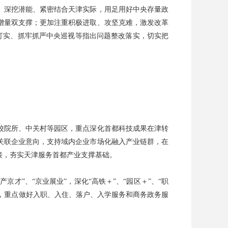
、深挖潜能、紧密结合天津实际，用足用好中央存量政
增量双支撑；更加注重积极进取、攻坚克难，激发改革
紧盯实、抓牢抓严中央巡视等指出问题整改落实，切实把
校院所、中关村等园区，重点深化首都科技成果在津转
关联企业意向，支持域内企业市场化融入产业链群，在
接，夯实天津服务首都产业支撑基础。
才”、“京业展业”，深化“高铁＋”、“园区＋”、“职
能，重点做好入职、入住、落户、入学服务和商务政务服