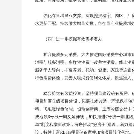
应用、商务会展、批零仓储等，推动生产性服务业为制
强化存量增量双支撑。深度挖掘楼宇、园区、厂
求更新匹配。持续做大增量支撑，向存量产业提质增
（四）进一步挖掘有效需求潜力
扩容提质多元消费。大力推进国际消费中心城市
消费与服务消费、多样性消费与改善性消费。线上消
服务于人导向，丰富养老、托幼、健康、家政等连锁
特色消费体验，完善入境消费便利化体系。聚焦准入
稳步扩大有效益投资。坚持项目建设确有所需、确
项目和百亿级项目建设，拓展技术改造、环境保护治理
料、飞毛腿绿色储能、恒瑞创新药、玉湖冷链交易中
成地铁8号线一期及延伸线，加快推进7号线一期北段
单”制度和增量政策，有序推动“好房子”建设，着力
设，持续丰富REITs项目储备库并加快项目转化落