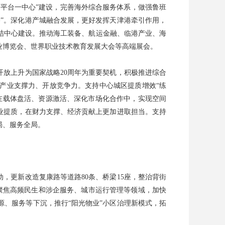
两平台一中心”建设，完善海外综合服务体系，做强鲁班
”。深化港产城融合发展，更好发挥天津港牵引作用，
结中心建设。推动海工装备、航运金融、临港产业、海
业博览会、世界职业技术教育发展大会等高端展会。
开放上升为国家战略20周年为重要契机，积极推进综合
产业支撑力、开放竞争力。支持中心城区提质增效“练
在载体盘活、资源激活、深化市场化合作中，实现空间
业提质，在财力支撑、经济贡献上更加进取担当。支持
局、服务全局。
，更新改造复康路等道路80条、桥梁15座，整治背街
聚焦高频民生和涉企服务、城市运行管理等领域，加快
、服务等下沉，推行“阳光物业”小区治理新模式，拓