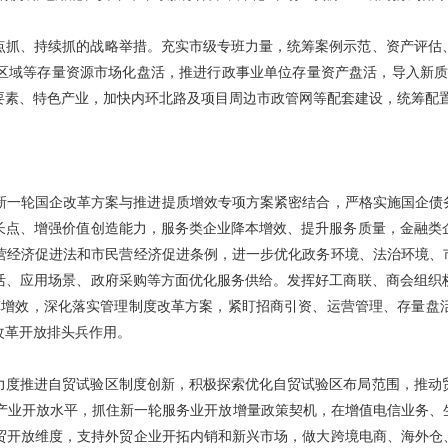
点抓、持续抓的战略举措。充实市级专班力量，统筹案例示范、资产评估
域等存量资源市场化盘活，推进行政事业单位存量资产盘活，导入新质产
要素、特色产业，加快内环北路及项目周边市政管网等配套建设，统筹配
新一轮国企改革方案与推进提质增效专项方案紧密结合，严格实施国企债务
长点、增强价值创造能力，服务类企业降本增效、提升服务质量，金融类
营经济促进法和市民营经济促进条例，进一步优化政务环境、法治环境、市
活、应用场景、政府采购等方面优化服务供给。发挥好工商联、商会组织
改革增效，深化落实管理制度改革方案，紧盯招商引资、运营管理、存量盘
改革开放排头兵作用。
力度推进自贸试验区制度创新，积极探索优化自贸试验区布局范围，推动
升产业开放水平，抓住新一轮服务业开放增量政策契机，在增值电信业务、
贸开放维度，支持外贸企业开拓内销和新兴市场，做大跨境电商、海外仓