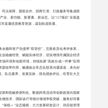
、司法保障、股权合作、招商引资、行政服务等集成联
业、新功能、新要素、新业态。以“117项目”全面盘
置市直属优质教育资源，谋划轨道联通。
余额和资产负债率“双管控”，完善差异化考评体系，
企业稳健经营、赋能实体经济，切实增强市属国企经济
场环境和创新环境，持续拓展“高效办成一件事”应用
桥梁纽带作用，畅通政企常态化联系沟通渠道，承办好
活、队伍素养、发展实效，强化绩效评估，培育壮大主
贸易和投融资便利化、数据跨境流动等创新政策向国家
生物技术、国际诊疗等细分领域争取突破，服务好存量
、“保税＋”业态规模，大力发展研发设计、供应链管理