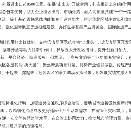
外贸进出口超8500亿元。拓展“走出去”开放空间，扎实推进上合组织“
程总包等优势，助力企业组团出海、市场外拓，融入高质量共建“一带一路
盘活，提升基础设施承载功能和资产运营能力，推进华北区域中欧班列集
局。强化国际航空货运枢纽建设。办好世界智能产业博览会、国际航运产
制宜用好比较优势。支持滨海新区示范带动“当龙头”，以滨海新区开发
、临港开放等动力源牵引作用，释放五大开发区潜能，提升创新引领力、
创新、平台经济、航运服务、创意设计、商务文旅等产业功能充实提升，
大区各显其能“挑大梁”，聚焦新质项目引聚、优势产业链群做强、传统产
来、干起来、撑起来，把各园区的潜力调动发挥出来，用发展实绩支撑大
管理标准化行动，加强道路交通秩序综合治理，启动城市道桥设施更新行动
等公园，以精细化治理成效更好适应生产生活新需求。在智管上突出重点，
交通、安全等智慧监管水平。在众管上协同发力，推动城市管理力量、资源
形成共建共享的治理格局。