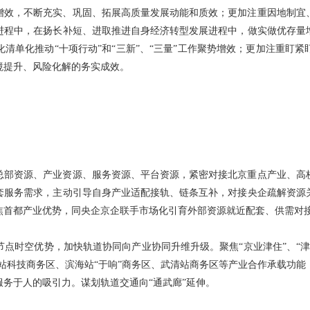
增效，不断充实、巩固、拓展高质量发展动能和质效；更加注重因地制宜
进程中，在扬长补短、进取推进自身经济转型发展进程中，做实做优存量
清单化推动“十项行动”和“三新”、“三量”工作聚势增效；更加注重盯
境提升、风险化解的务实成效。
总部资源、产业资源、服务资源、平台资源，紧密对接北京重点产业、高
套服务需求，主动引导自身产业适配接轨、链条互补，对接央企疏解资源
焦首都产业优势，同央企京企联手市场化引育外部资源就近配套、供需对
时空优势，加快轨道协同向产业协同升维升级。聚焦“京业津住”、“津产京
南站科技商务区、滨海站“于响”商务区、武清站商务区等产业合作承载功
务于人的吸引力。谋划轨道交通向“通武廊”延伸。