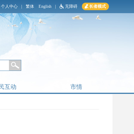
个人中心
|
繁体
English
|
无障碍
长者模式
民互动
市情