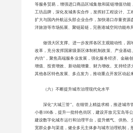
等服务贸易，增强进口商品区域集散和延链增值功能，
工坊品牌，深化友城务实合作，发挥好工程设计、工
扩大与国内外航运头部企业合作，加快港口存量资源
洋旅游等市场拓展、聚链延链，完善港城空间功能布
做强大区支撑。进一步发挥各区主观能动性，因地
改革，充分发挥国家级新区体制机制政策、产业基础
内功”，聚焦高端服务业发展，强化服务经济、金融
增值、投资增效、新动能增量、财力增收。支持经济
其他各区特色发展、多点发力，推动重点开发区动起
（六）不断提升城市治理现代化水平
深化“大城三管”。在细管上精益求精，推进城市
小巷100条，提升一批特色街区，建设开放元宝岛
建设数字化城市运行和治理平台，提升燃气、供热、
宽群众参与渠道，健全多元主体参与城市治理机制，