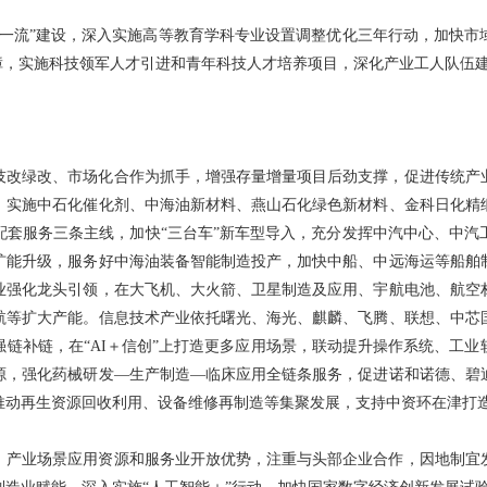
双一流”建设，深入实施高等教育学科专业设置调整优化三年行动，加快市
障，实施科技领军人才引进和青年科技人才培养项目，深化产业工人队伍
技改绿改、市场化合作为抓手，增强存量增量项目后劲支撑，促进传统产
，实施中石化催化剂、中海油新材料、燕山石化绿色新材料、金科日化精
配套服务三条主线，加快“三台车”新车型导入，充分发挥中汽中心、中汽
扩能升级，服务好中海油装备智能制造投产，加快中船、中远海运等船舶
业强化龙头引领，在大飞机、大火箭、卫星制造及应用、宇航电池、航空
航等扩大产能。信息技术产业依托曙光、海光、麒麟、飞腾、联想、中芯
链补链，在“AI＋信创”上打造更多应用场景，联动提升操作系统、工
源，强化药械研发—生产制造—临床应用全链条服务，促进诺和诺德、碧
推动再生资源回收利用、设备维修再制造等集聚发展，支持中资环在津打
、产业场景应用资源和服务业开放优势，注重与头部企业合作，因地制宜