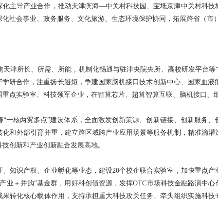
深化主导产业合作，推动天津滨海—中关村科技园、宝坻京津中关村科技
深化社会事业、政务服务、文化旅游、生态环境保护协同，拓展跨省（市
焦天津所长、所需、所能，机制化畅通与驻津央院央所、高校研发平台等“
强产学研合作，注重扬长避短，争建国家脑机接口技术创新中心、国家血液
国重点实验室、科技领军企业，在智算芯片、超算智算互联、脑机接口、
善“一核两翼多点”建设体系，全面激发创新策源、创新链接、创新服务、
转化和外部引育并重，建立跨区域跨产业应用场景等服务机制，精准滴灌
科技创新和产业创新融合发展高地。
、知识产权、企业孵化等业态，建设20个校企联合实验室，加快重点产业
产业＋并购”基金群，用好科创债资源，发挥OTC市场科技金融路演中心
成果转化核心载体作用，支持承担重大科技攻关任务、牵头组织实施科技