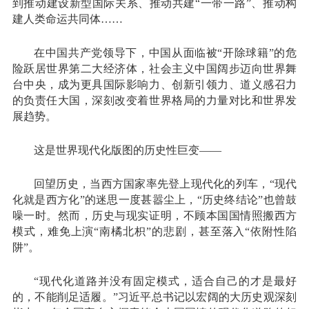
到推动建设新型国际关系、推动共建“一带一路”、推动构
建人类命运共同体……
在中国共产党领导下，中国从面临被“开除球籍”的危
险跃居世界第二大经济体，社会主义中国阔步迈向世界舞
台中央，成为更具国际影响力、创新引领力、道义感召力
的负责任大国，深刻改变着世界格局的力量对比和世界发
展趋势。
这是世界现代化版图的历史性巨变——
回望历史，当西方国家率先登上现代化的列车，“现代
化就是西方化”的迷思一度甚嚣尘上，“历史终结论”也曾鼓
噪一时。然而，历史与现实证明，不顾本国国情照搬西方
模式，难免上演“南橘北枳”的悲剧，甚至落入“依附性陷
阱”。
“现代化道路并没有固定模式，适合自己的才是最好
的，不能削足适履。”习近平总书记以宏阔的大历史观深刻