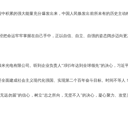
进程中积累的强大能量充分爆发出来，中国人民焕发出前所未有的历史主动
经把命运牢牢掌握在自己手中，正以自信、自立、自强的姿态阔步迈向更
极米光电有限公司。听到企业负责人“3到5年达到全球领先”的决心，习近
要全面建成社会主义现代化强国、实现第二个百年奋斗目标。时间不等人
无远勿届”的信心，树立“志之所向，无坚不入”的决心，凝心聚力、攻坚克