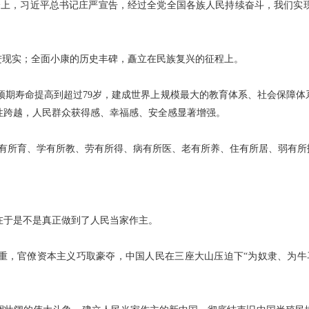
周年大会上，习近平总书记庄严宣告，经过全党全国各族人民持续奋斗，我们
进现实；全面小康的历史丰碑，矗立在民族复兴的征程上。
民平均预期寿命提高到超过79岁，建成世界上规模最大的教育体系、社会保
性跨越，人民群众获得感、幸福感、安全感显著增强。
有所育、学有所教、劳有所得、病有所医、老有所养、住有所居、弱有所
在于是不是真正做到了人民当家作主。
重，官僚资本主义巧取豪夺，中国人民在三座大山压迫下“为奴隶、为牛