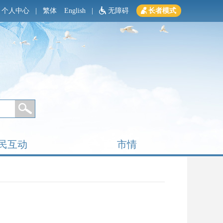
个人中心
|
繁体
English
|
无障碍
长者模式
民互动
市情