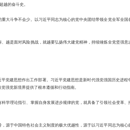
我超越的奋斗史。
的重大斗争不会少。以习近平同志为核心的党中央团结带领全党全军全国
标、越是面对风险挑战，就越要弘扬伟大建党精神，持续锤炼全党坚强意
习近平党建思想作出工作部署。习近平党建思想是新时代强党强国历史进程
兴党强党新境界提供了根本遵循和行动指南。
有科学理论指引、掌握自身发展进步规律的党，就具备了引领社会变革、
导，源于中国特色社会主义制度的极大优越性，源于以习近平同志为核心