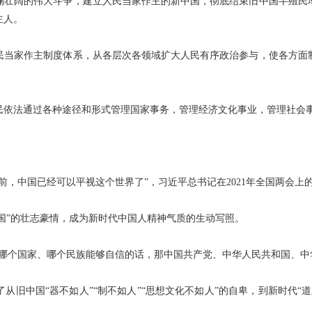
澜壮阔的伟大斗争，建立人民当家作主的新中国，彻底结束旧中国半殖民
主人。
民当家作主制度体系，从各层次各领域扩大人民有序政治参与，使各方面
民依法通过各种途径和形式管理国家事务，管理经济文化事业，管理社会
世界之前，中国已经可以平视这个世界了”，习近平总书记在2021年全国两会
中国”的壮志豪情，成为新时代中国人精神气质的生动写照。
哪个国家、哪个民族能够自信的话，那中国共产党、中华人民共和国、中
从旧中国“器不如人”“制不如人”“思想文化不如人”的自卑，到新时代“