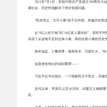
2021年7月1日，庆祝中国共产党成立100
康社会，历史性地解决了绝对贫困问题。
“民亦劳止，汔可小康”的千古吟唱，穿越历史照
从“8亿人吃不饱”到“14亿多人要吃好”，居
实现了从温饱不足到总体小康、再到全面小康的历史
柴米油盐、三餐四季，物阜民丰、万家灯火。“幼
这是身份地位的深刻重塑——
习近平总书记指出，一个国家民主不民主，关键
近代以来，帝国主义瓜分豆剖，封建主义枷锁重
及。