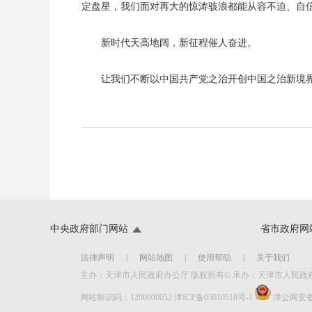
定盘星，我们面对再大的惊涛骇浪都能从容不迫、自
新时代天高地阔，新征程催人奋进。
让我们不断以中国共产党之治开创中国之治新境
中央政府部门网站
省市政府网
法律声明
|
网站地图
|
使用帮助
|
关于我们
主办：天津市人民政府办公厅 版权所有© 承办：天津市人民
网站标识码：1200000052
津ICP备05010518号-1
津公网安备 1