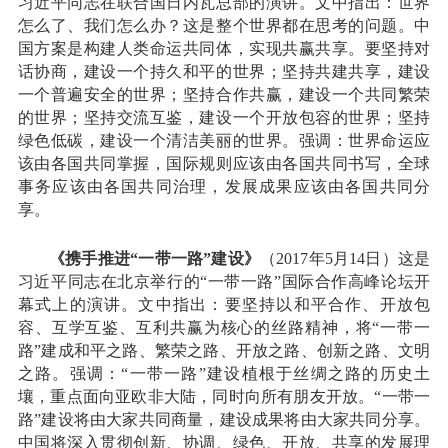
习近平同志在联合国日内瓦总部的演讲。文中指出：世界
怎么了、我们怎么办？这是整个世界都在思考的问题。中
国方案是构建人类命运共同体，实现共赢共享。要坚持对
话协商，建设一个持久和平的世界；坚持共建共享，建设
一个普遍安全的世界；坚持合作共赢，建设一个共同繁荣
的世界；坚持交流互鉴，建设一个开放包容的世界；坚持
绿色低碳，建设一个清洁美丽的世界。强调：世界命运应
该由各国共同掌握，国际规则应该由各国共同书写，全球
事务应该由各国共同治理，发展成果应该由各国共同分
享。
《携手推进“一带一路”建设》
（2017年5月14日）这是
习近平同志在北京举行的“一带一路”国际合作高峰论坛开
幕式上的演讲。文中指出：要坚持以和平合作、开放包
容、互学互鉴、互利共赢为核心的丝路精神，将“一带一
路”建成和平之路、繁荣之路、开放之路、创新之路、文明
之路。强调：“一带一路”建设植根于丝绸之路的历史土
壤，重点面向亚欧非大陆，同时向所有朋友开放。“一带一
路”建设将由大家共同商量，建设成果将由大家共同分享。
中国将深入贯彻创新、协调、绿色、开放、共享的发展理