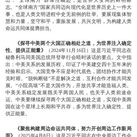
出：“全球南方”群体性崛起，是世界大变局的鲜明标
志。“全球南方”国家共同迈向现代化是世界历史上一件大
事，也是人类文明进程中史无前例的壮举。要展现集体智
慧和力量，坚守和平，重振发展，共兴文明，为构建人类
命运共同体挺膺担当。
《探寻中美两个大国正确相处之道，为世界注入确定
性、提供正能量》
（2024年11月16日）这是习近平同志在
秘鲁利马同美国总统拜登举行会晤时谈话的要点。文中指
出：中美关系的发展历程，印证了中美建交四十五年来的
经验和启示。大国竞争不应是时代底色，团结协作才能共
克时艰。“脱钩断链”不是解决之道，互利合作才能共同发
展。“小院高墙”不是大国作为，开放共享才能造福人类。
中美关系稳定发展既关乎两国人民，也关乎人类前途命
运。中美要继续探寻两个大国正确相处之道，实现中美两
国在这个星球上长期和平共存，多为世界注入确定性、提
供正能量。
《聚焦构建周边命运共同体，努力开创周边工作新局
面》
（2025年4月8日）这是习近平同志在中央周边工作会