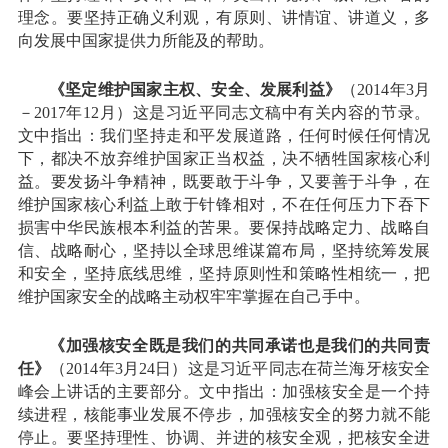
理念。要坚持正确义利观，有原则、讲情谊、讲道义，多
向发展中国家提供力所能及的帮助。
《坚定维护国家主权、安全、发展利益》
（2014年3月
－2017年12月）这是习近平同志文稿中有关内容的节录。
文中指出：我们坚持走和平发展道路，任何时候任何情况
下，都决不放弃维护国家正当权益，决不牺牲国家核心利
益。要发扬斗争精神，既要敢于斗争，又要善于斗争，在
维护国家核心利益上敢于针锋相对，不在任何压力下吞下
损害中华民族根本利益的苦果。要保持战略定力、战略自
信、战略耐心，坚持以全球思维谋篇布局，坚持统筹发展
和安全，坚持底线思维，坚持原则性和策略性相统一，把
维护国家安全的战略主动权牢牢掌握在自己手中。
《加强核安全既是我们的共同承诺也是我们的共同责
任》
（2014年3月24日）这是习近平同志在荷兰海牙核安全
峰会上讲话的主要部分。文中指出：加强核安全是一个持
续进程，核能事业发展不停步，加强核安全的努力就不能
停止。要坚持理性、协调、并进的核安全观，把核安全进