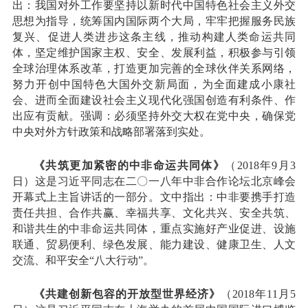
出：我国对外工作要坚持以新时代中国特色社会主义外交
思想为指导，统筹国内国际两个大局，牢牢把握服务民族
复兴、促进人类进步这条主线，推动构建人类命运共同
体，坚定维护国家主权、安全、发展利益，积极参与引领
全球治理体系改革，打造更加完善的全球伙伴关系网络，
努力开创中国特色大国外交新局面，为全面建成小康社
会、进而全面建设社会主义现代化强国创造有利条件、作
出应有贡献。强调：必须坚持外交大权在党中央，确保党
中央对外方针政策和战略部署落到实处。
《共筑更加紧密的中非命运共同体》
（2018年9月3
日）这是习近平同志在二〇一八年中非合作论坛北京峰会
开幕式上主旨讲话的一部分。文中指出：中非要携手打造
责任共担、合作共赢、幸福共享、文化共兴、安全共筑、
和谐共生的中非命运共同体，重点实施好产业促进、设施
联通、贸易便利、绿色发展、能力建设、健康卫生、人文
交流、和平安全“八大行动”。
《共建创新包容的开放型世界经济》
（2018年11月5