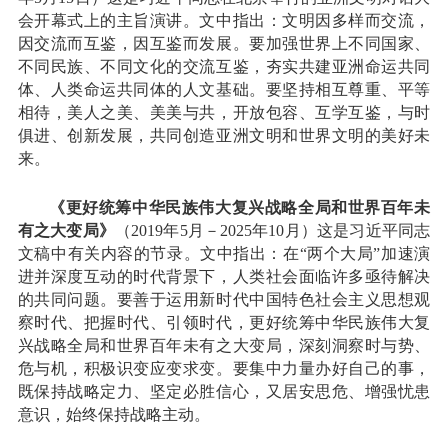
会开幕式上的主旨演讲。文中指出：文明因多样而交流，
因交流而互鉴，因互鉴而发展。要加强世界上不同国家、
不同民族、不同文化的交流互鉴，夯实共建亚洲命运共同
体、人类命运共同体的人文基础。要坚持相互尊重、平等
相待，美人之美、美美与共，开放包容、互学互鉴，与时
俱进、创新发展，共同创造亚洲文明和世界文明的美好未
来。
《更好统筹中华民族伟大复兴战略全局和世界百年未
有之大变局》
（2019年5月－2025年10月）这是习近平同志
文稿中有关内容的节录。文中指出：在“两个大局”加速演
进并深度互动的时代背景下，人类社会面临许多亟待解决
的共同问题。要善于运用新时代中国特色社会主义思想观
察时代、把握时代、引领时代，更好统筹中华民族伟大复
兴战略全局和世界百年未有之大变局，深刻洞察时与势、
危与机，积极识变应变求变。要集中力量办好自己的事，
既保持战略定力、坚定必胜信心，又居安思危、增强忧患
意识，始终保持战略主动。