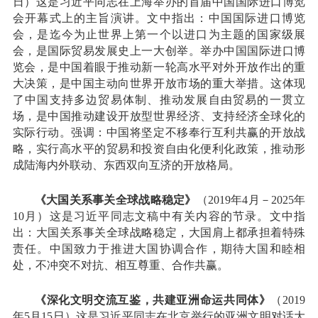
日）这是习近平同志在上海举办的首届中国国际进口博览
会开幕式上的主旨演讲。文中指出：中国国际进口博览
会，是迄今为止世界上第一个以进口为主题的国家级展
会，是国际贸易发展史上一大创举。举办中国国际进口博
览会，是中国着眼于推动新一轮高水平对外开放作出的重
大决策，是中国主动向世界开放市场的重大举措。这体现
了中国支持多边贸易体制、推动发展自由贸易的一贯立
场，是中国推动建设开放型世界经济、支持经济全球化的
实际行动。强调：中国将坚定不移奉行互利共赢的开放战
略，实行高水平的贸易和投资自由化便利化政策，推动形
成陆海内外联动、东西双向互济的开放格局。
《大国关系事关全球战略稳定》
（2019年4月－2025年
10月）这是习近平同志文稿中有关内容的节录。文中指
出：大国关系事关全球战略稳定，大国肩上都承担着特殊
责任。中国致力于推进大国协调合作，期待大国和睦相
处，不冲突不对抗、相互尊重、合作共赢。
《深化文明交流互鉴，共建亚洲命运共同体》
（2019
年5月15日）这是习近平同志在北京举行的亚洲文明对话大