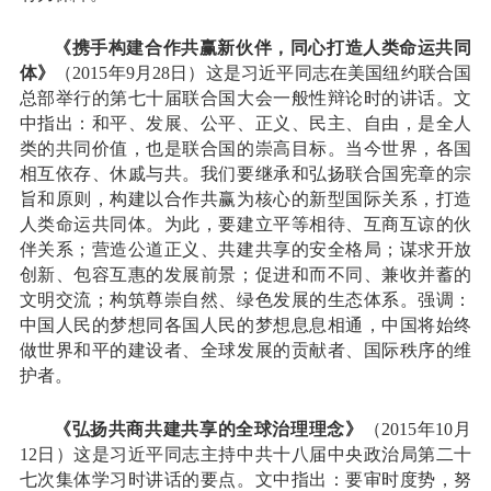
《携手构建合作共赢新伙伴，同心打造人类命运共同
体》
（2015年9月28日）这是习近平同志在美国纽约联合国
总部举行的第七十届联合国大会一般性辩论时的讲话。文
中指出：和平、发展、公平、正义、民主、自由，是全人
类的共同价值，也是联合国的崇高目标。当今世界，各国
相互依存、休戚与共。我们要继承和弘扬联合国宪章的宗
旨和原则，构建以合作共赢为核心的新型国际关系，打造
人类命运共同体。为此，要建立平等相待、互商互谅的伙
伴关系；营造公道正义、共建共享的安全格局；谋求开放
创新、包容互惠的发展前景；促进和而不同、兼收并蓄的
文明交流；构筑尊崇自然、绿色发展的生态体系。强调：
中国人民的梦想同各国人民的梦想息息相通，中国将始终
做世界和平的建设者、全球发展的贡献者、国际秩序的维
护者。
《弘扬共商共建共享的全球治理理念》
（2015年10月
12日）这是习近平同志主持中共十八届中央政治局第二十
七次集体学习时讲话的要点。文中指出：要审时度势，努