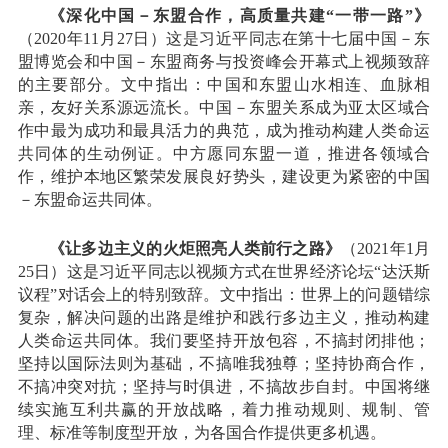
《深化中国－东盟合作，高质量共建“一带一路”》
（2020年11月27日）这是习近平同志在第十七届中国－东
盟博览会和中国－东盟商务与投资峰会开幕式上视频致辞
的主要部分。文中指出：中国和东盟山水相连、血脉相
亲，友好关系源远流长。中国－东盟关系成为亚太区域合
作中最为成功和最具活力的典范，成为推动构建人类命运
共同体的生动例证。中方愿同东盟一道，推进各领域合
作，维护本地区繁荣发展良好势头，建设更为紧密的中国
－东盟命运共同体。
《让多边主义的火炬照亮人类前行之路》
（2021年1月
25日）这是习近平同志以视频方式在世界经济论坛“达沃斯
议程”对话会上的特别致辞。文中指出：世界上的问题错综
复杂，解决问题的出路是维护和践行多边主义，推动构建
人类命运共同体。我们要坚持开放包容，不搞封闭排他；
坚持以国际法则为基础，不搞唯我独尊；坚持协商合作，
不搞冲突对抗；坚持与时俱进，不搞故步自封。中国将继
续实施互利共赢的开放战略，着力推动规则、规制、管
理、标准等制度型开放，为各国合作提供更多机遇。