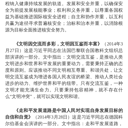
程纳入健康持续发展的轨道。发展和安全并重，以确保安
全为前提发展核能事业；权利和义务并重，以尊重各国权
益为基础推进国际核安全进程；自主和协作并重，以互利
共赢为途径寻求普遍核安全；治标和治本并重，以消除根
源为目标全面推进核安全努力。
《文明因交流而多彩，文明因互鉴而丰富》
（2014年3
月27日）这是习近平同志在法国巴黎联合国教科文组织总
部演讲的一部分。文中指出：文明交流互鉴，是推动人类
文明进步和世界和平发展的重要动力，需要秉持正确的态
度和原则。应该推动不同文明相互尊重、和谐共处，让文
明交流互鉴成为增进各国人民友谊的桥梁、推动人类社会
进步的动力、维护世界和平的纽带。只有交流互鉴，一种
文明才能充满生命力。只要秉持包容精神，就不存在什
么“文明冲突”，就可以实现文明和谐。
《走和平发展道路是中国人民对实现自身发展目标的
自信和自觉》
（2014年3月28日）这是习近平同志在德国科
尔伯基金会演讲的一部分。文中指出：走和平发展道路，