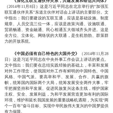
《深化互联互通伙伴关系，共建发展和命运共同体》
（2014年11月8日）这是习近平同志在北京举行的“加强互
联互通伙伴关系”东道主伙伴对话会上讲话的主要部分。文
中指出：我们要建设的互联互通，应该是基础设施、制度
规章、人员交流三位一体，应该是政策沟通、设施联通、
贸易畅通、资金融通、民心相通五大领域齐头并进。这是
全方位、立体化、网络状的大联通，是生机勃勃、群策群
力的开放系统。
《中国必须有自己特色的大国外交》
（2014年11月28
日）这是习近平同志在中央外事工作会议上讲话的要点。
文中指出：我们要在总结实践经验的基础上，丰富和发展
对外工作理念，使我国对外工作有鲜明的中国特色、中国
风格、中国气派。要高举和平、发展、合作、共赢的旗
帜，统筹国内国际两个大局，统筹发展安全两件大事，牢
牢把握坚持和平发展、促进民族复兴这条主线，维护国家
主权、安全、发展利益，为和平发展营造更加有利的国际
环境，维护和延长我国发展的重要战略机遇期，为实现“两
个一百年”奋斗目标、实现中华民族伟大复兴的中国梦提供
有力保障。