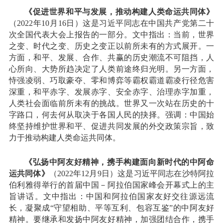
《促进世界和平与发展，推动构建人类命运共同体》
（2022年10月16日）这是习近平同志在中国共产党第二十
次全国代表大会上报告的一部分。文中指出：当前，世界
之变、时代之变、历史之变正以前所未有的方式展开。一
方面，和平、发展、合作、共赢的历史潮流不可阻挡，人
心所向、大势所趋决定了人类前途终归光明。另一方面，
恃强凌弱、巧取豪夺、零和博弈等霸权霸道霸凌行径危害
深重，和平赤字、发展赤字、安全赤字、治理赤字加重，
人类社会面临前所未有的挑战。世界又一次站在历史的十
字路口，何去何从取决于各国人民的抉择。强调：中国始
终坚持维护世界和平、促进共同发展的外交政策宗旨，致
力于推动构建人类命运共同体。
《弘扬中阿友好精神，携手构建面向新时代的中阿命
运共同体》
（2022年12月9日）这是习近平同志在沙特阿拉
伯利雅得举行的首届中国－阿拉伯国家峰会开幕式上的主
旨讲话。文中指出：中国和阿拉伯国家友好交往源远流
长，凝聚成“守望相助、平等互利、包容互鉴”的中阿友好
精神。要继承和发扬中阿友好精神，加强团结合作，携手