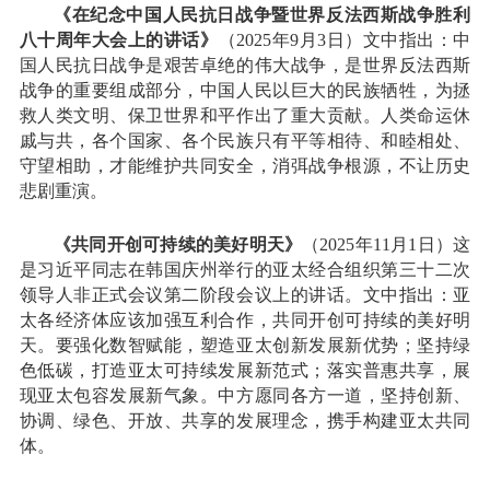
《在纪念中国人民抗日战争暨世界反法西斯战争胜利
八十周年大会上的讲话》
（2025年9月3日）文中指出：中
国人民抗日战争是艰苦卓绝的伟大战争，是世界反法西斯
战争的重要组成部分，中国人民以巨大的民族牺牲，为拯
救人类文明、保卫世界和平作出了重大贡献。人类命运休
戚与共，各个国家、各个民族只有平等相待、和睦相处、
守望相助，才能维护共同安全，消弭战争根源，不让历史
悲剧重演。
《共同开创可持续的美好明天》
（2025年11月1日）这
是习近平同志在韩国庆州举行的亚太经合组织第三十二次
领导人非正式会议第二阶段会议上的讲话。文中指出：亚
太各经济体应该加强互利合作，共同开创可持续的美好明
天。要强化数智赋能，塑造亚太创新发展新优势；坚持绿
色低碳，打造亚太可持续发展新范式；落实普惠共享，展
现亚太包容发展新气象。中方愿同各方一道，坚持创新、
协调、绿色、开放、共享的发展理念，携手构建亚太共同
体。