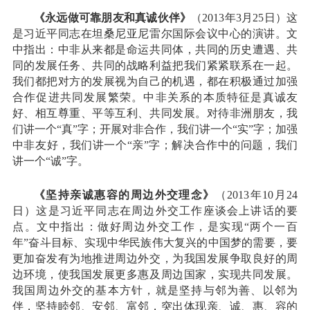
《永远做可靠朋友和真诚伙伴》
（2013年3月25日）这
是习近平同志在坦桑尼亚尼雷尔国际会议中心的演讲。文
中指出：中非从来都是命运共同体，共同的历史遭遇、共
同的发展任务、共同的战略利益把我们紧紧联系在一起。
我们都把对方的发展视为自己的机遇，都在积极通过加强
合作促进共同发展繁荣。中非关系的本质特征是真诚友
好、相互尊重、平等互利、共同发展。对待非洲朋友，我
们讲一个“真”字；开展对非合作，我们讲一个“实”字；加强
中非友好，我们讲一个“亲”字；解决合作中的问题，我们
讲一个“诚”字。
《坚持亲诚惠容的周边外交理念》
（2013年10月24
日）这是习近平同志在周边外交工作座谈会上讲话的要
点。文中指出：做好周边外交工作，是实现“两个一百
年”奋斗目标、实现中华民族伟大复兴的中国梦的需要，要
更加奋发有为地推进周边外交，为我国发展争取良好的周
边环境，使我国发展更多惠及周边国家，实现共同发展。
我国周边外交的基本方针，就是坚持与邻为善、以邻为
伴，坚持睦邻、安邻、富邻，突出体现亲、诚、惠、容的