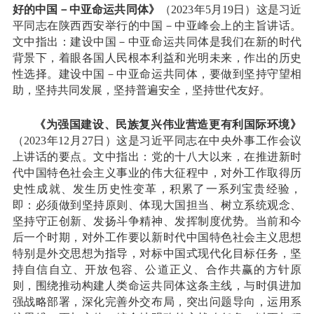
好的中国－中亚命运共同体》
（2023年5月19日）这是习近
平同志在陕西西安举行的中国－中亚峰会上的主旨讲话。
文中指出：建设中国－中亚命运共同体是我们在新的时代
背景下，着眼各国人民根本利益和光明未来，作出的历史
性选择。建设中国－中亚命运共同体，要做到坚持守望相
助，坚持共同发展，坚持普遍安全，坚持世代友好。
《为强国建设、民族复兴伟业营造更有利国际环境》
（2023年12月27日）这是习近平同志在中央外事工作会议
上讲话的要点。文中指出：党的十八大以来，在推进新时
代中国特色社会主义事业的伟大征程中，对外工作取得历
史性成就、发生历史性变革，积累了一系列宝贵经验，
即：必须做到坚持原则、体现大国担当、树立系统观念、
坚持守正创新、发扬斗争精神、发挥制度优势。当前和今
后一个时期，对外工作要以新时代中国特色社会主义思想
特别是外交思想为指导，对标中国式现代化目标任务，坚
持自信自立、开放包容、公道正义、合作共赢的方针原
则，围绕推动构建人类命运共同体这条主线，与时俱进加
强战略部署，深化完善外交布局，突出问题导向，运用系