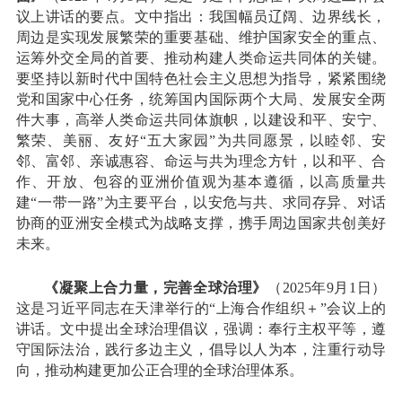
议上讲话的要点。文中指出：我国幅员辽阔、边界线长，
周边是实现发展繁荣的重要基础、维护国家安全的重点、
运筹外交全局的首要、推动构建人类命运共同体的关键。
要坚持以新时代中国特色社会主义思想为指导，紧紧围绕
党和国家中心任务，统筹国内国际两个大局、发展安全两
件大事，高举人类命运共同体旗帜，以建设和平、安宁、
繁荣、美丽、友好“五大家园”为共同愿景，以睦邻、安
邻、富邻、亲诚惠容、命运与共为理念方针，以和平、合
作、开放、包容的亚洲价值观为基本遵循，以高质量共
建“一带一路”为主要平台，以安危与共、求同存异、对话
协商的亚洲安全模式为战略支撑，携手周边国家共创美好
未来。
《凝聚上合力量，完善全球治理》
（2025年9月1日）
这是习近平同志在天津举行的“上海合作组织＋”会议上的
讲话。文中提出全球治理倡议，强调：奉行主权平等，遵
守国际法治，践行多边主义，倡导以人为本，注重行动导
向，推动构建更加公正合理的全球治理体系。