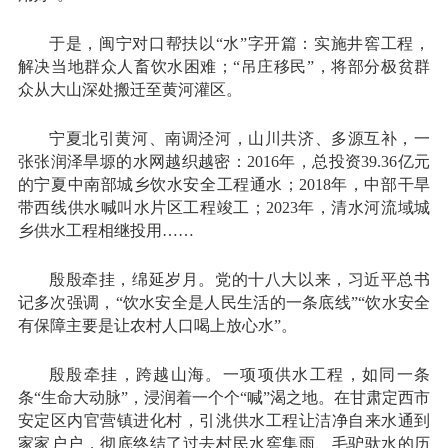
于是，闽宁对口帮扶以“水”字开篇：实施井窖工程，
解决当地群众人畜饮水困难；“吊庄移民”，将部分极贫群
众从大山深处搬迁至黄河灌区。
宁夏北引黄河、南调泾河，山川共济、多源互补，一
张张润泽旱塬的水网越织越密：2016年，总投资39.36亿元
的宁夏中南部城乡饮水安全工程通水；2018年，中部干旱
带西线供水喊叫水片区工程竣工；2023年，清水河流域城
乡供水工程相继投用……
殷殷牵挂，绵延岁月。党的十八大以来，习近平总书
记多次强调，“饮水安全是人民生活的一条底线”“饮水安全
有保障主要是让农村人口喝上放心水”。
殷殷牵挂，跨越山海。一项项供水工程，如同一条
条“生命大动脉”，浸润着一个个“喊”渴之地。在甘肃定西市
安定区内官营镇进化村，引洮供水工程让洁净自来水通到
家家户户，彻底终结了过去村民水窖集雨、毛驴驮水的历