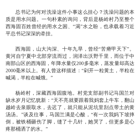
总书记为何对洗澡这件小事这么挂心？洗澡问题的本
质是用水问题。一句朴素的询问，背后是杨岭村乃至整个
西海固百姓曾经的用水之困、“渴”水之盼，也承载着习近
平总书记深深的牵挂。
西海固，山大沟深、十年九旱，曾经“苦瘠甲天下”。
黄河自宁夏中北部穿流而过，润泽出沃野千里，而位于中
南部山区的西海固，年降水量仅200多毫米，蒸发量却高达
2000毫米以上。有人曾这样描述：“剁开一粒黄土，半粒在
喊渴，半粒在喊饿。”
杨岭村，深藏西海固腹地。村党支部副书记马国兰对
缺水岁月记忆犹新：“天不亮就要跟着我妈套上牛车，翻山
越岭去泉眼取水，去迟了，就只能从泥坑里刮点带土的黄
汤汤。”谈及往事，马国兰满是心酸，“有一次我妈下坡摔
倒，被铁桶砸伤了脚，缝了十几针，她哭了，但更多是心
疼那桶洒了的水。”