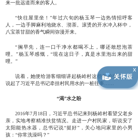
来一批远道而来的客人。
“快往屋里坐！”年过六旬的杨玉琴一边热情招呼客
人，一边手脚麻利地烧水、沏茶。滚烫的开水冲入杯中，
八宝茶甘甜的香气瞬间弥漫开来。
“搁早先，连一口干净水都喝不上，哪还敢想泡茶
哩。”杨玉琴感慨，“现在这日子，真是水里泡出来的甜
哩。”
说着，她便给游客细细讲起杨岭村这些年的变化，也
说起了习近平总书记牵挂村民用水的一桩往事……
“渴”水之盼
2016年7月18日，习近平总书记来到杨岭村看望父老乡
亲，实地考察精准扶贫情况。走进一户村民家，听说安了
太阳能热水器，总书记说“挺好”，关心地问家里的小男
孩：“你常洗澡吗？”