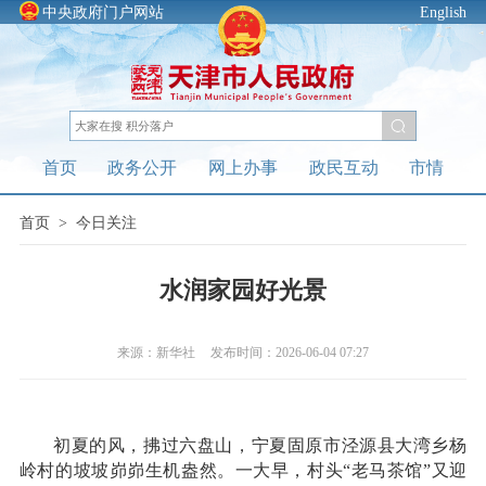
中央政府门户网站
English
首页
政务公开
网上办事
政民互动
市情
首页
>
今日关注
水润家园好光景
来源：新华社
发布时间：2026-06-04 07:27
初夏的风，拂过六盘山，宁夏固原市泾源县大湾乡杨
岭村的坡坡峁峁生机盎然。一大早，村头“老马茶馆”又迎