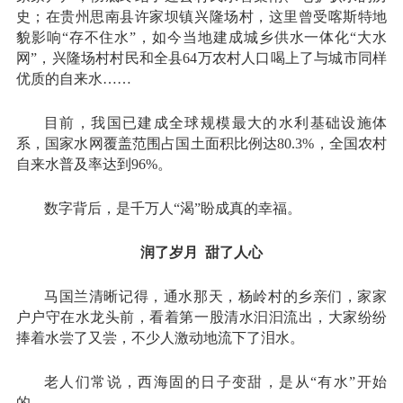
史；在贵州思南县许家坝镇兴隆场村，这里曾受喀斯特地
貌影响“存不住水”，如今当地建成城乡供水一体化“大水
网”，兴隆场村村民和全县64万农村人口喝上了与城市同样
优质的自来水……
目前，我国已建成全球规模最大的水利基础设施体
系，国家水网覆盖范围占国土面积比例达80.3%，全国农村
自来水普及率达到96%。
数字背后，是千万人“渴”盼成真的幸福。
润了岁月 甜了人心
马国兰清晰记得，通水那天，杨岭村的乡亲们，家家
户户守在水龙头前，看着第一股清水汩汩流出，大家纷纷
捧着水尝了又尝，不少人激动地流下了泪水。
老人们常说，西海固的日子变甜，是从“有水”开始
的。