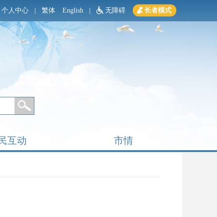
个人中心
|
繁体
English
|
无障碍
长者模式
民互动
市情